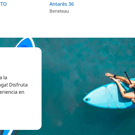
GTO
Antarès 36
SA
Beneteau
SA
a la
ga! Disfruta
eriencia en