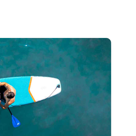
S Adria 1002
Menorquin Yacht 100
S-Vektor
Menorquin