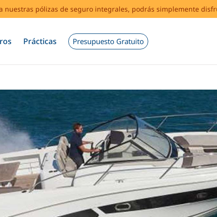
s a nuestras pólizas de seguro integrales, podrás simplemente disf
ros
Prácticas
Presupuesto Gratuito