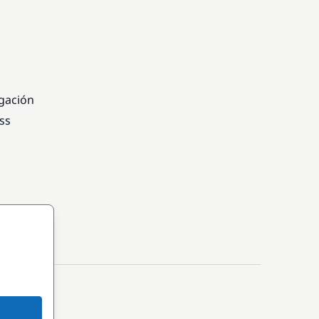
egación
ss