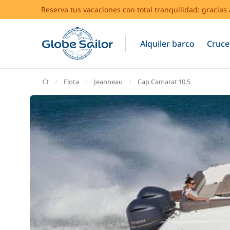
Reserva tus vacaciones con total tranquilidad: gracia
Alquiler barco
Cruce
GlobeSailor
Flota
Jeanneau
Cap Camarat 10.5