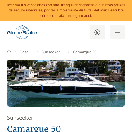
Reserva tus vacaciones con total tranquilidad: gracias a nuestras pólizas
de seguro integrales, podrás simplemente disfrutar del mar. Descubre
cómo contratar un seguro aquí.
GlobeSailor
Flota
Sunseeker
Camargue 50
Sunseeker
Camargue 50