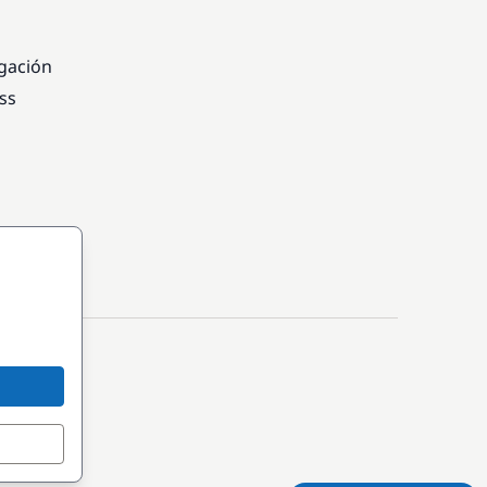
egación
ss