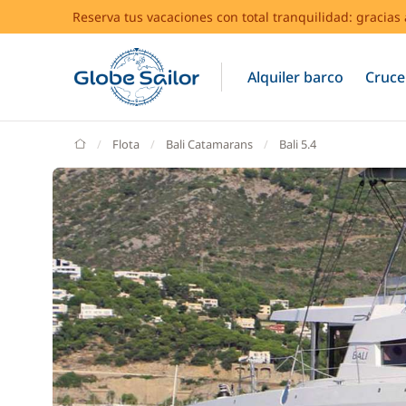
Reserva tus vacaciones con total tranquilidad: gracia
Alquiler barco
Cruce
GlobeSailor
Flota
Bali Catamarans
Bali 5.4