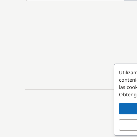
Utiliza
conteni
las coo
Obteng