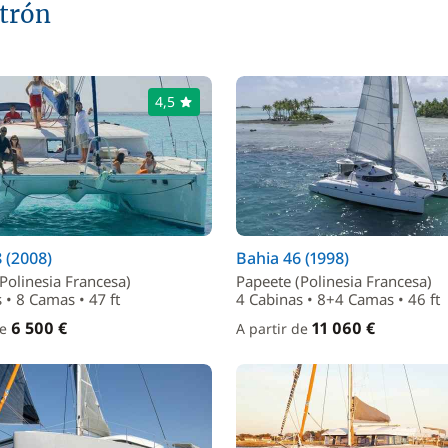
atrón
4,5
8 (2008)
Bahia 46 (1998)
Polinesia Francesa)
Papeete (Polinesia Francesa)
 • 8 Camas • 47 ft
4 Cabinas • 8+4 Camas • 46 ft
6 500 €
11 060 €
de
A partir de