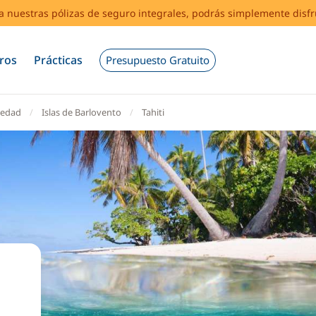
s a nuestras pólizas de seguro integrales, podrás simplemente disf
ros
Prácticas
Presupuesto Gratuito
ciedad
Islas de Barlovento
Tahiti