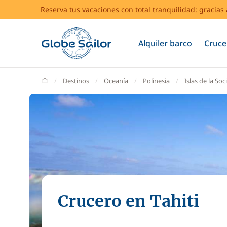
Reserva tus vacaciones con total tranquilidad: gracia
Alquiler barco
Cruce
GlobeSailor
Destinos
Oceanía
Polinesia
Islas de la So
Crucero en Tahiti