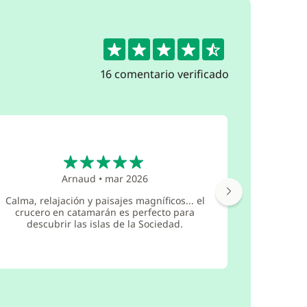
4.6
16 comentario verificado
5
Arnaud
•
mar 2026
La cruc
Calma, relajación y paisajes magníficos... el
excele
crucero en catamarán es perfecto para
GlobeSail
descubrir las islas de la Sociedad.
todas las 