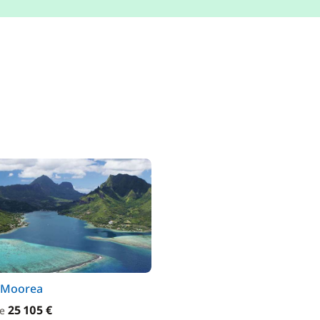
 Moorea
25 105 €
de