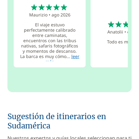
5
Maurizio
•
ago 2026
5
El viaje estuvo
perfectamente calibrado
Anatolii
•
ene 2
entre caminatas,
encuentros con las tribus
Todo es muy d
nativas, safaris fotográficos
y momentos de descanso.
La barca es muy cómo...
leer
más
Sugestión de itinerarios en
Sudamérica
Nuestros expertos y guías locales seleccionan para ti