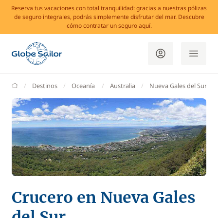
Reserva tus vacaciones con total tranquilidad: gracias a nuestras pólizas
de seguro integrales, podrás simplemente disfrutar del mar. Descubre
cómo contratar un seguro aquí.
GlobeSailor
Destinos
Oceanía
Australia
Nueva Gales del Sur
Crucero en Nueva Gales
del Sur