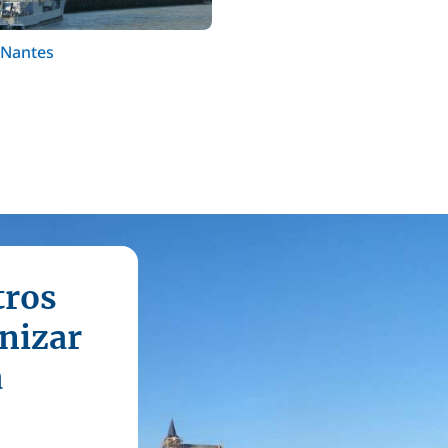
 Nantes
tros
nizar
a