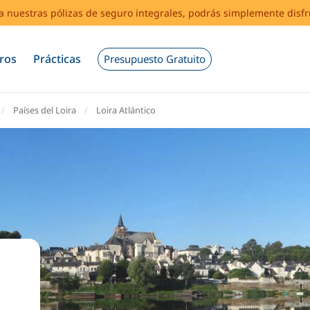
s a nuestras pólizas de seguro integrales, podrás simplemente disf
ros
Prácticas
Presupuesto Gratuito
Países del Loira
Loira Atlántico