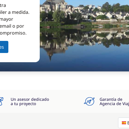
tra
iler a medida.
a mayor
email o por
 compromiso.
es
Un asesor dedicado
Garantía de
a tu proyecto
Agencia de Via