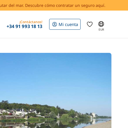
rutar del mar. Descubre cómo contratar un seguro aquí.
¡Contáctanos!
Mi cuenta
+34 91 993 18 13
EUR