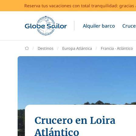
Reserva tus vacaciones con total tranquilidad: gracia
Alquiler barco
Cruce
GlobeSailor
Destinos
Europa Atlántica
Francia - Atlántico
Crucero en Loira
Atlántico