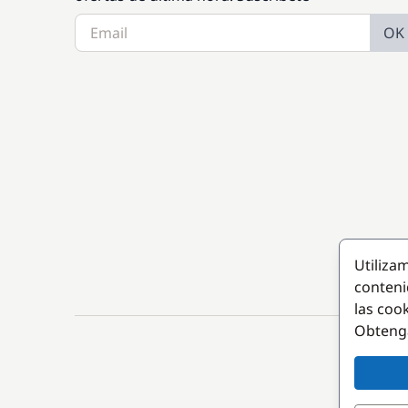
OK
Utiliza
conteni
las coo
Obteng