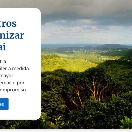
tros
nizar
ai
tra
iler a medida.
a mayor
email o por
 compromiso.
es