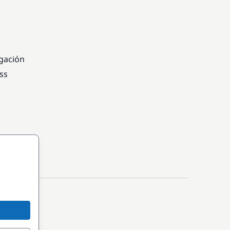
egación
ss