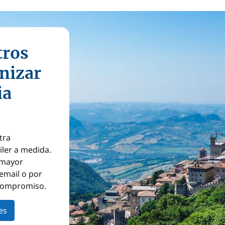
tros
nizar
ia
tra
iler a medida.
a mayor
email o por
 compromiso.
es