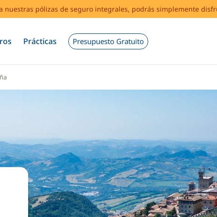
s a nuestras pólizas de seguro integrales, podrás simplemente disf
ros
Prácticas
Presupuesto Gratuito
aña