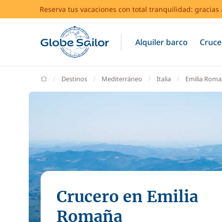
Reserva tus vacaciones con total tranquilidad: gracia
Alquiler barco
Cruce
GlobeSailor
Destinos
Mediterráneo
Italia
Emilia Rom
Crucero en Emilia
Romaña