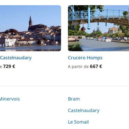
 Castelnaudary
Crucero Homps
729 €
667 €
de
A partir de
Minervois
Bram
Castelnaudary
Le Somail