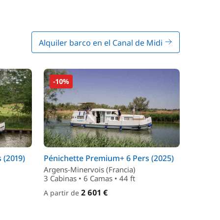
Alquiler barco en el Canal de Midi
-10%
 (2019)
Pénichette Premium+ 6 Pers (2025)
Argens-Minervois (Francia)
3 Cabinas • 6 Camas • 44 ft
2 601 €
A partir de