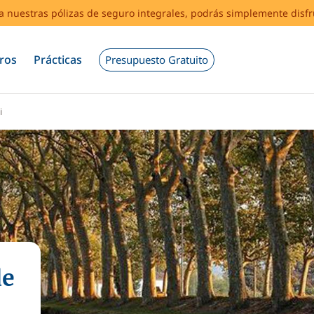
s a nuestras pólizas de seguro integrales, podrás simplemente disf
ros
Prácticas
Presupuesto Gratuito
i
de