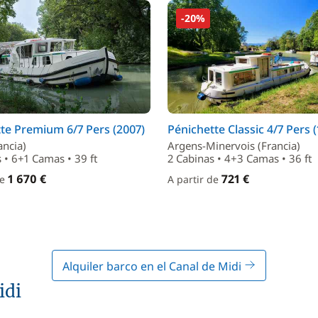
-20%
te Premium 6/7 Pers (2007)
Pénichette Classic 4/7 Pers 
ancia)
Argens-Minervois (Francia)
 • 6+1 Camas • 39 ft
2 Cabinas • 4+3 Camas • 36 ft
1 670 €
721 €
de
A partir de
Alquiler barco en el Canal de Midi
idi