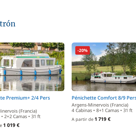
atrón
-20%
tte Premium+ 2/4 Pers
Pénichette Comfort 8/9 Pers
Argens-Minervois (Francia)
4 Cabinas • 8+1 Camas • 31 ft
nervois (Francia)
 • 2+2 Camas • 31 ft
1 719 €
A partir de
1 019 €
de