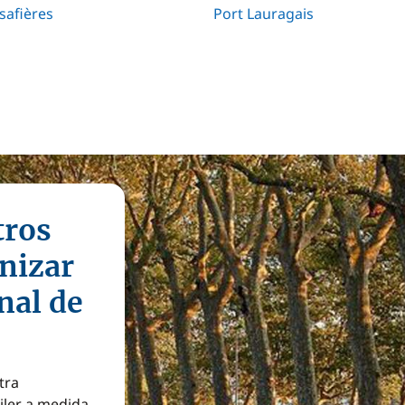
safières
Port Lauragais
tros
nizar
anal de
tra
iler a medida.