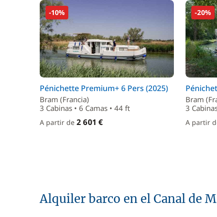
-10%
-20%
Pénichette Premium+ 6 Pers (2025)
Pénichet
Bram (Francia)
Bram (Fr
3 Cabinas • 6 Camas • 44 ft
3 Cabinas
2 601 €
A partir de
A partir 
Alquiler barco en el Canal de M