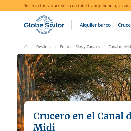
Reserva tus vacaciones con total tranquilidad: gracia
Alquiler barco
Cruce
GlobeSailor
Destinos
Francia - Ríos y Canales
Canal de Mid
Crucero en el Canal 
Midi