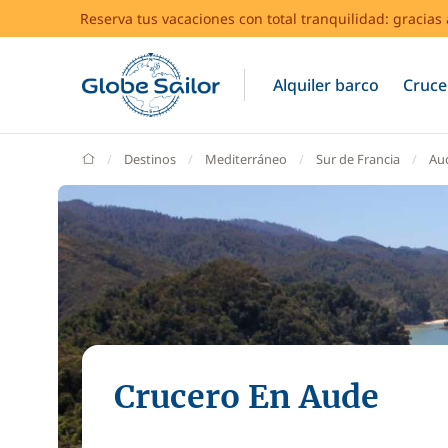
Reserva tus vacaciones con total tranquilidad: gracia
Alquiler barco
Cruce
GlobeSailor
Destinos
Mediterráneo
Sur de Francia
Au
Crucero En Aude