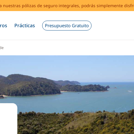
s a nuestras pólizas de seguro integrales, podrás simplemente disf
ros
Prácticas
Presupuesto Gratuito
de