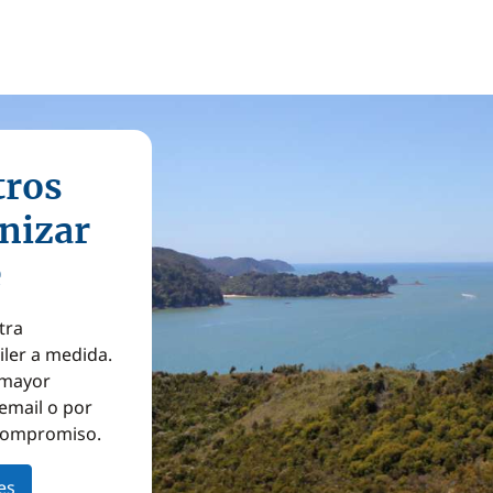
tros
nizar
e
tra
iler a medida.
a mayor
email o por
 compromiso.
es