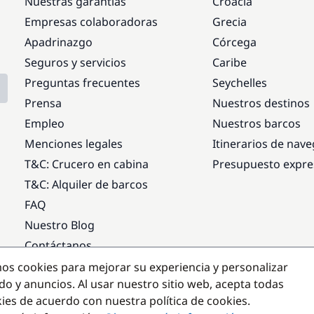
Nuestras garantías
Croacia
Empresas colaboradoras
Grecia
Apadrinazgo
Córcega
Seguros y servicios
Caribe
Preguntas frecuentes
Seychelles
Prensa
Nuestros destinos
Empleo
Nuestros barcos
Menciones legales
Itinerarios de nav
T&C: Crucero en cabina
Presupuesto expre
T&C: Alquiler de barcos
FAQ
Nuestro Blog
Contáctanos
mos cookies para mejorar su experiencia y personalizar
Destinos populares
do y anuncios. Al usar nuestro sitio web, acepta todas
kies de acuerdo con nuestra política de cookies.