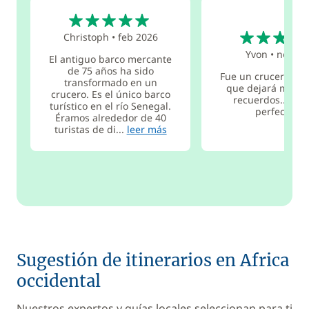
5
5
Christoph
•
feb 2026
Yvon
•
nov 20
El antiguo barco mercante
de 75 años ha sido
Fue un crucero for
transformado en un
que dejará muy 
crucero. Es el único barco
recuerdos... tod
turístico en el río Senegal.
perfecto 👍
Éramos alrededor de 40
turistas de di...
leer más
Sugestión de itinerarios en Africa
occidental
Nuestros expertos y guías locales seleccionan para ti