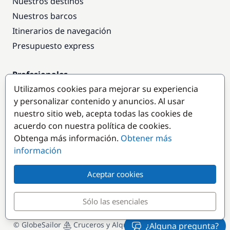
Nuestros destinos
Nuestros barcos
Itinerarios de navegación
Presupuesto express
Profesionales
Utilizamos cookies para mejorar su experiencia
Acceso empresas
y personalizar contenido y anuncios. Al usar
Colaborar como empresa
nuestro sitio web, acepta todas las cookies de
acuerdo con nuestra política de cookies.
Destinos populares
Obtenga más información.
Obtener más
información
Aceptar cookies
Sólo las esenciales
© GlobeSailor
Cruceros y Alquiler de Barcos desde 2008
¿Alguna pregunta?