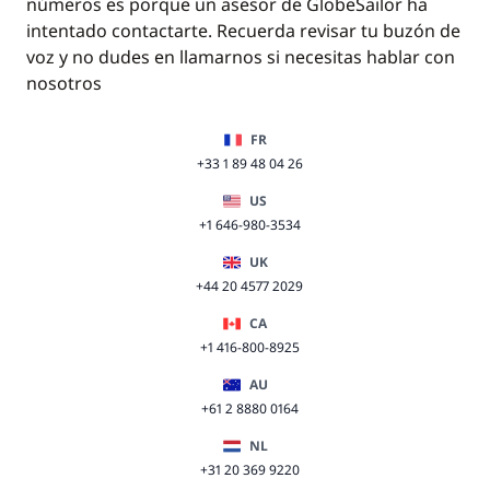
números es porque un asesor de GlobeSailor ha
intentado contactarte. Recuerda revisar tu buzón de
voz y no dudes en llamarnos si necesitas hablar con
nosotros
FR
+33 1 89 48 04 26
US
+1 646-980-3534
UK
+44 20 4577 2029
CA
+1 416-800-8925
AU
+61 2 8880 0164
NL
+31 20 369 9220