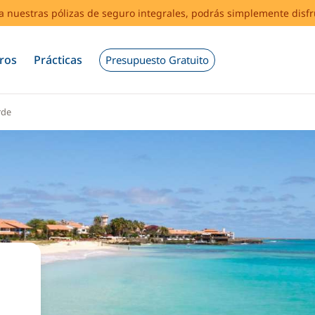
s a nuestras pólizas de seguro integrales, podrás simplemente disf
ros
Prácticas
Presupuesto Gratuito
rde