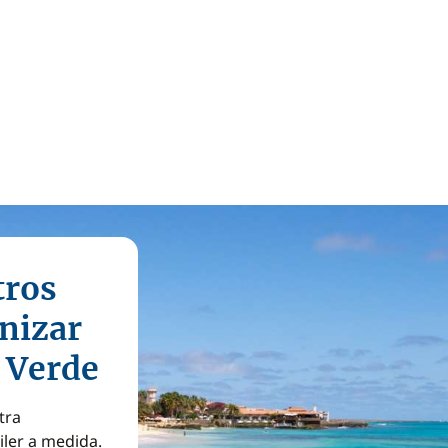
tros
nizar
o Verde
tra
iler a medida.