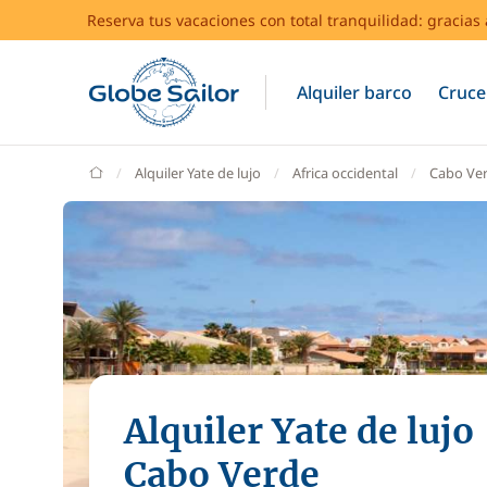
Reserva tus vacaciones con total tranquilidad: gracia
Alquiler barco
Cruce
GlobeSailor
Alquiler Yate de lujo
Africa occidental
Cabo Ve
Alquiler Yate de lujo
Cabo Verde