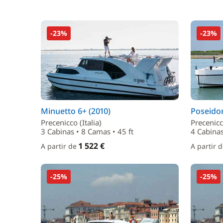
-23%
-23%
Minuetto 6+ (2010)
Poseidon
Precenicco (Italia)
Precenicco
3 Cabinas • 8 Camas • 45 ft
4 Cabinas
1 522 €
A partir de
A partir 
-25%
-25%