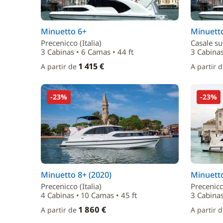
Minuetto 6+
Minuett
Precenicco (Italia)
Casale sul
3 Cabinas • 6 Camas • 44 ft
3 Cabinas
1 415 €
A partir de
A partir 
-23%
-23%
Minuetto 8+ (2020)
Minuetto
Precenicco (Italia)
Precenicco
4 Cabinas • 10 Camas • 45 ft
3 Cabinas
1 860 €
A partir de
A partir 