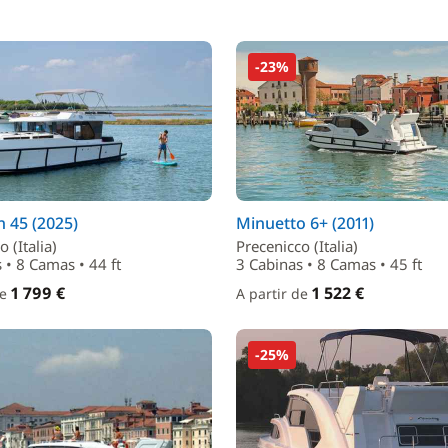
-23%
 45 (2025)
Minuetto 6+ (2011)
 (Italia)
Precenicco (Italia)
 • 8 Camas • 44 ft
3 Cabinas • 8 Camas • 45 ft
1 799 €
1 522 €
de
A partir de
-25%