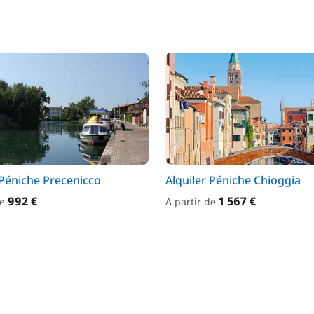
 Péniche Precenicco
Alquiler Péniche Chioggia
992 €
1 567 €
de
A partir de