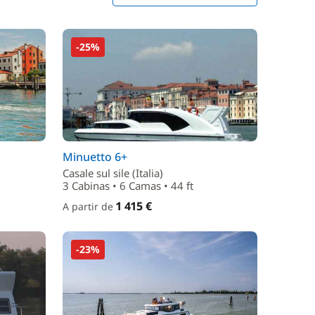
-25%
Minuetto 6+
Casale sul sile (Italia)
3 Cabinas • 6 Camas • 44 ft
1 415 €
A partir de
-23%