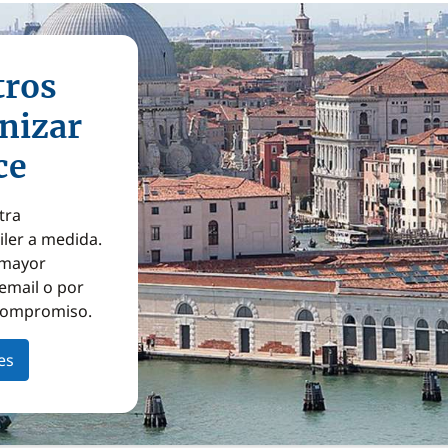
tros
nizar
ce
tra
iler a medida.
a mayor
email o por
 compromiso.
es