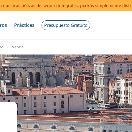
s a nuestras pólizas de seguro integrales, podrás simplemente disf
ros
Prácticas
Presupuesto Gratuito
to
Venice