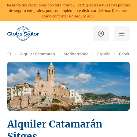
Reserva tus vacaciones con total tranquilidad: gracias a nuestras pólizas
de seguro integrales, podrás simplemente disfrutar del mar. Descubre
cómo contratar un seguro aquí.
GlobeSailor
Alquiler Catamarán
Mediterráneo
España
Cataluña
Alquiler Catamarán
Sitges