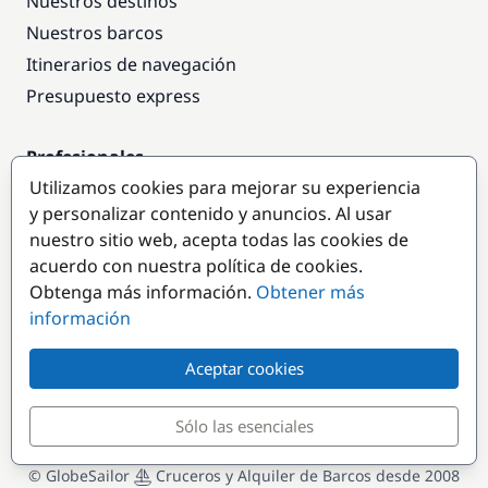
Nuestros destinos
Nuestros barcos
Itinerarios de navegación
Presupuesto express
Profesionales
Utilizamos cookies para mejorar su experiencia
Acceso empresas
y personalizar contenido y anuncios. Al usar
Colaborar como empresa
nuestro sitio web, acepta todas las cookies de
acuerdo con nuestra política de cookies.
Destinos populares
Obtenga más información.
Obtener más
información
Aceptar cookies
Sólo las esenciales
© GlobeSailor
Cruceros y Alquiler de Barcos desde 2008