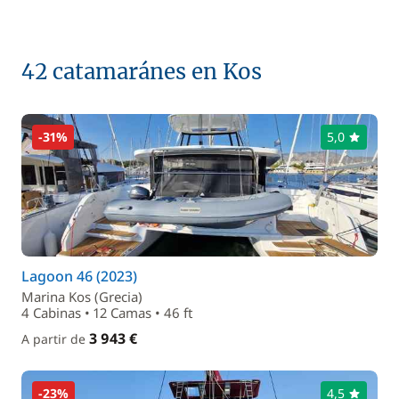
42 catamaránes en Kos
-31%
5,0
Lagoon 46 (2023)
Marina Kos (Grecia)
4 Cabinas • 12 Camas • 46 ft
3 943 €
A partir de
-23%
4,5