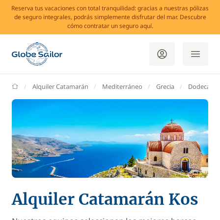
Reserva tus vacaciones con total tranquilidad: gracias a nuestras pólizas
de seguro integrales, podrás simplemente disfrutar del mar. Descubre
cómo contratar un seguro aquí.
GlobeSailor
Alquiler Catamarán
Mediterráneo
Grecia
Dodecane
Alquiler Catamarán Kos