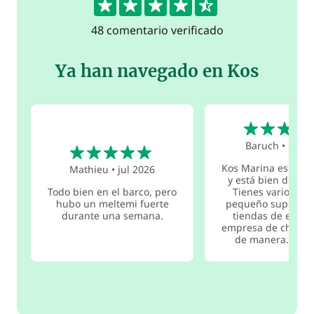
48 comentario verificado
Ya han navegado en Kos
5
5
Baruch
•
oct 2
Kos Marina es muy
Mathieu
•
jul 2026
y está bien desarr
Todo bien en el barco, pero
Tienes varios caf
hubo un meltemi fuerte
pequeño supermer
durante una semana.
tiendas de equip
empresa de charter
de manera...
lee