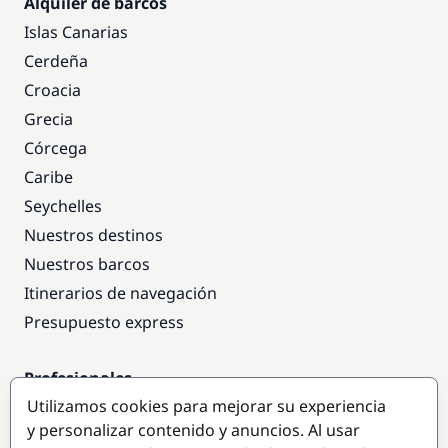
Alquiler de barcos
Islas Canarias
Cerdeña
Croacia
Grecia
Córcega
Caribe
Seychelles
Nuestros destinos
Nuestros barcos
Itinerarios de navegación
Presupuesto express
Profesionales
Utilizamos cookies para mejorar su experiencia
Acceso empresas
y personalizar contenido y anuncios. Al usar
Colaborar como empresa