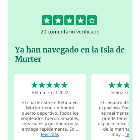
4.2
20 comentario verificado
Ya han navegado en la Isla de
Murter
5
5
Helmut
•
oct 2022
Heinz
•
oct 20
El charterista en Betina en
El Leopard 44 es u
Murter tiene un bonito
espacioso. Para 4 
puerto deportivo. Todos los
es realmente eno
empleados fueron amables,
puede tener un p
serviciales y gestionaron la
espacio entre sí. El
entrega rápidamente. So...
de la marina Bett
leer más
muy...
leer m