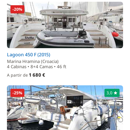
-20%
Lagoon 450 F (2015)
Marina Hramina (Croacia)
4 Cabinas • 8+4 Camas • 46 ft
1 680 €
A partir de
-25%
3,0