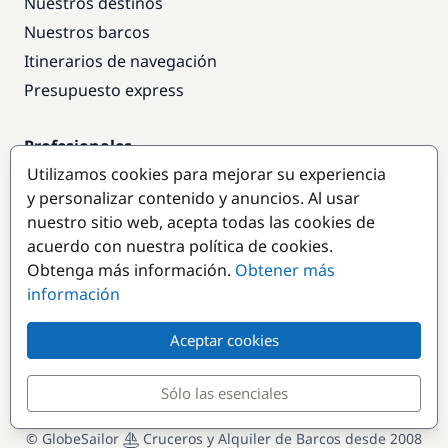
Nuestros destinos
Nuestros barcos
Itinerarios de navegación
Presupuesto express
Profesionales
Utilizamos cookies para mejorar su experiencia
Acceso empresas
y personalizar contenido y anuncios. Al usar
Colaborar como empresa
nuestro sitio web, acepta todas las cookies de
acuerdo con nuestra política de cookies.
Destinos populares
Obtenga más información.
Obtener más
información
Aceptar cookies
Sólo las esenciales
© GlobeSailor
Cruceros y Alquiler de Barcos desde 2008