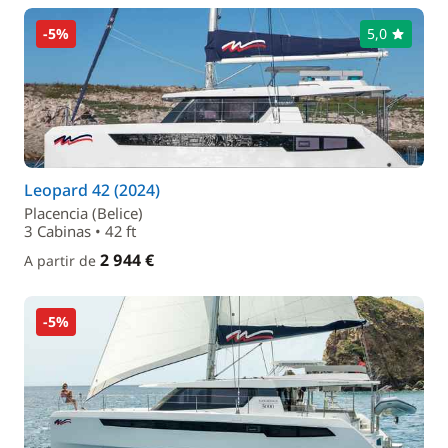
-5%
5,0
Leopard 42 (2024)
Placencia (Belice)
3 Cabinas • 42 ft
2 944 €
A partir de
-5%