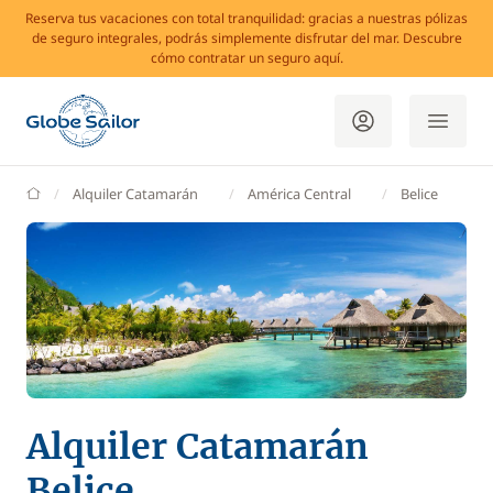
Reserva tus vacaciones con total tranquilidad: gracias a nuestras pólizas
de seguro integrales, podrás simplemente disfrutar del mar. Descubre
cómo contratar un seguro aquí.
GlobeSailor
Alquiler Catamarán
América Central
Belice
Alquiler Catamarán
Belice