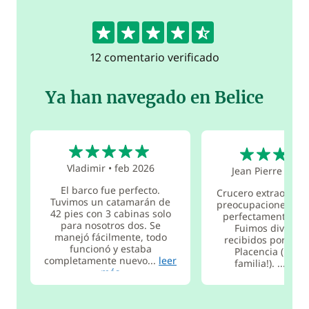
4.5
12 comentario verificado
Ya han navegado en Belice
5
5
Vladimir
•
feb 2026
Jean Pierre
•
ago
El barco fue perfecto.
Crucero extraordina
Tuvimos un catamarán de
preocupaciones: el 
42 pies con 3 cabinas solo
perfectamente co
para nosotros dos. Se
Fuimos divinam
manejó fácilmente, todo
recibidos por Pac
funcionó y estaba
Placencia (¡y to
completamente nuevo...
leer
familia!). ...
leer
más