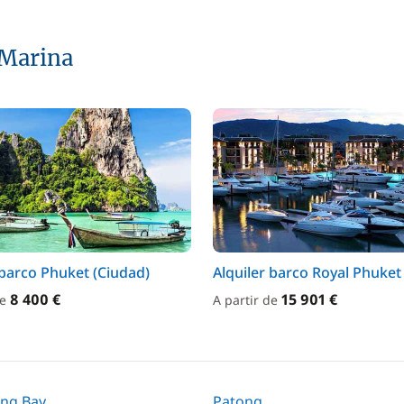
 Marina
 barco Phuket (Ciudad)
Alquiler barco Royal Phuke
8 400 €
15 901 €
de
A partir de
ong Bay
Patong