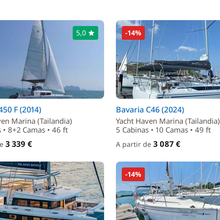
5,0
-14%
50 F (2014)
Bavaria C46 (2024)
en Marina (Tailandia)
Yacht Haven Marina (Tailandia)
 • 8+2 Camas • 46 ft
5 Cabinas • 10 Camas • 49 ft
3 339 €
3 087 €
de
A partir de
-14%