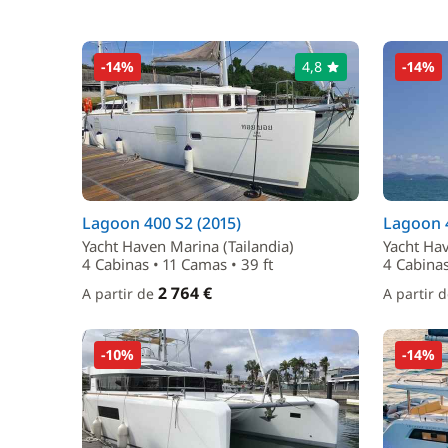
-14%
4,8
-14%
Lagoon 400 S2 (2015)
Lagoon 4
Yacht Haven Marina (Tailandia)
Yacht Hav
4 Cabinas • 11 Camas • 39 ft
4 Cabinas
2 764 €
A partir de
A partir 
-10%
-14%