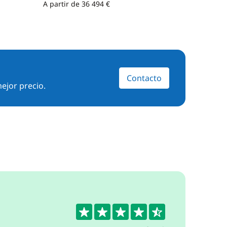
A partir de 36 494 €
A partir 
Contacto
ejor precio.
4.6