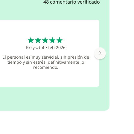
48 comentario verificado
5
Krzysztof
•
feb 2026
La empresa
El personal es muy servicial, sin presión de
y atenta 
tiempo y sin estrés, definitivamente lo
un barco
recomiendo.
éramos