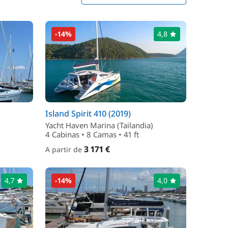
-14%
4,8
Island Spirit 410 (2019)
Yacht Haven Marina (Tailandia)
4 Cabinas • 8 Camas • 41 ft
3 171 €
A partir de
4,7
-14%
4,0