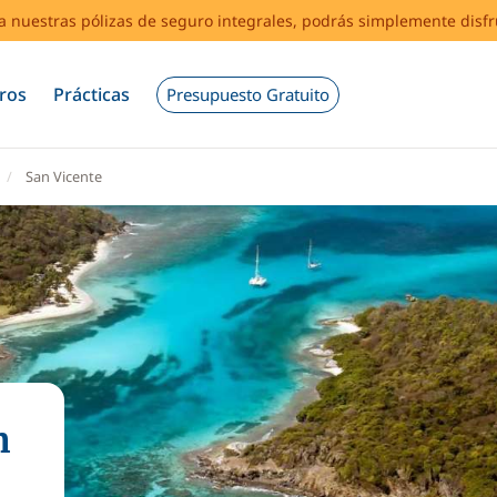
s a nuestras pólizas de seguro integrales, podrás simplemente disf
ros
Prácticas
Presupuesto Gratuito
San Vicente
n