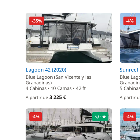
-35%
-4%
Lagoon 42 (2020)
Sunreef 
Blue Lagoon (San Vicente y las
Blue Lago
Granadinas)
Granadin
4 Cabinas • 10 Camas • 42 ft
5 Cabinas
3 225 €
A partir de
A partir 
-4%
5,0
-4%