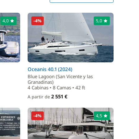
4,0
-4%
5,0
Oceanis 40.1 (2024)
Blue Lagoon (San Vicente y las
Granadinas)
4 Cabinas • 8 Camas • 42 ft
2 551 €
A partir de
-4%
4,5