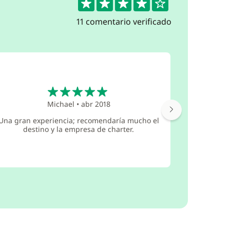
11 comentario verificado
5
Michael
•
abr 2018
Muy o
profesi
Una gran experiencia; recomendaría mucho el
pedimos 
destino y la empresa de charter.
estaba e