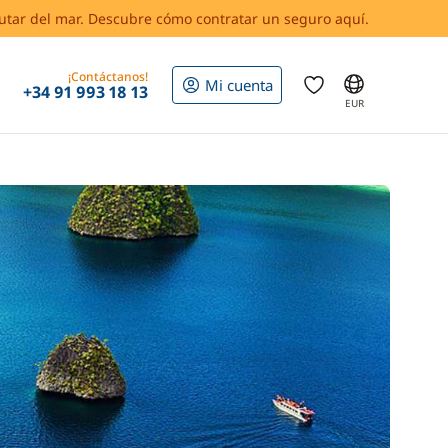
rutar del mar. Descubre cómo contratar un seguro aquí.
¡Contáctanos!
Mi cuenta
+34 91 993 18 13
EUR