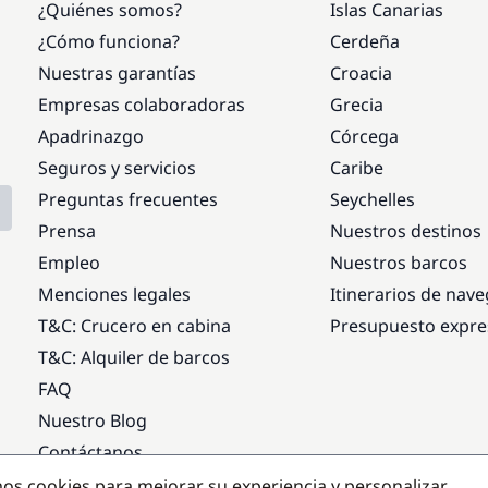
¿Quiénes somos?
Islas Canarias
¿Cómo funciona?
Cerdeña
Nuestras garantías
Croacia
Empresas colaboradoras
Grecia
Apadrinazgo
Córcega
Seguros y servicios
Caribe
Preguntas frecuentes
Seychelles
Prensa
Nuestros destinos
Empleo
Nuestros barcos
Menciones legales
Itinerarios de nav
T&C: Crucero en cabina
Presupuesto expre
T&C: Alquiler de barcos
FAQ
Nuestro Blog
Contáctanos
mos cookies para mejorar su experiencia y personalizar