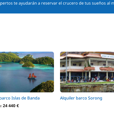
ertos te ayudarán a reservar el crucero de tus sueños al m
 barco Islas de Banda
Alquiler barco Sorong
24 440 €
de