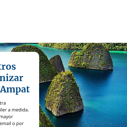
tros
nizar
a Ampat
tra
iler a medida.
a mayor
email o por