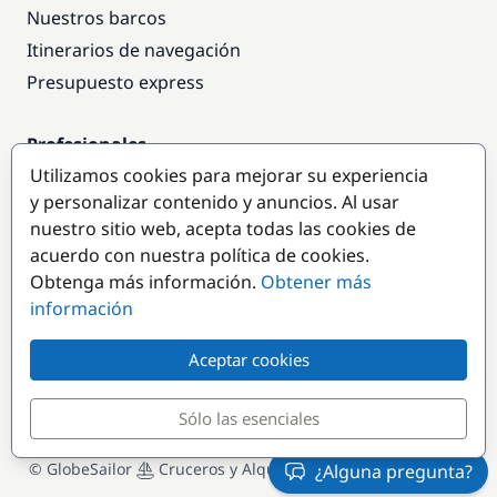
Nuestros barcos
Itinerarios de navegación
Presupuesto express
Profesionales
Utilizamos cookies para mejorar su experiencia
Acceso empresas
y personalizar contenido y anuncios. Al usar
Colaborar como empresa
nuestro sitio web, acepta todas las cookies de
acuerdo con nuestra política de cookies.
Destinos populares
Obtenga más información.
Obtener más
información
Aceptar cookies
Sólo las esenciales
© GlobeSailor
Cruceros y Alquiler de Barcos desde 2008
¿Alguna pregunta?