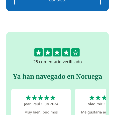
4.4
25 comentario verificado
Ya han navegado en Noruega
5
5
Jean Paul
•
jun 2024
Vladimir
•
ago 
Muy bien, pudimos
Me gustaría agrad