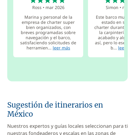
Ross
•
mar 2026
Simon
•
nov 2
Marina y personal de la
Este barco muestr
empresa de charter super
estado en servic
bien organizados, con
charter durante var
breves programadas sobre
la carpintería car
navegación y el barco,
acabado y alguna
satisfaciendo solicitudes de
así, pero lo esencia
herramien...
leer más
b...
leer má
Sugestión de itinerarios en
México
Nuestros expertos y guías locales seleccionan para ti
nuestras fondeaderos y escalas en las zonas de