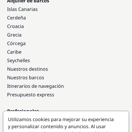
Alquiler de barcos
Islas Canarias
Cerdeña
Croacia
Grecia
Córcega
Caribe
Seychelles
Nuestros destinos
Nuestros barcos
Itinerarios de navegación
Presupuesto express
Profesionales
Utilizamos cookies para mejorar su experiencia
Acceso empresas
y personalizar contenido y anuncios. Al usar
Colaborar como empresa