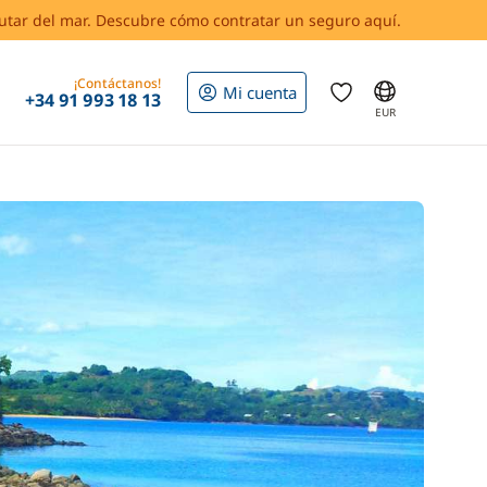
rutar del mar. Descubre cómo contratar un seguro aquí.
¡Contáctanos!
Mi cuenta
+34 91 993 18 13
EUR