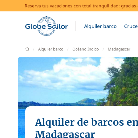
Reserva tus vacaciones con total tranquilidad: gracia
Alquiler barco
Cruce
GlobeSailor
Alquiler barco
Océano Índico
Madagascar
Alquiler de barcos e
Madagascar