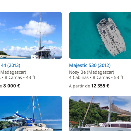
44 (2013)
Majestic 530 (2012)
(Madagascar)
Nosy Be (Madagascar)
 • 8 Camas • 43 ft
4 Cabinas • 8 Camas • 53 ft
8 000 €
12 355 €
de
A partir de