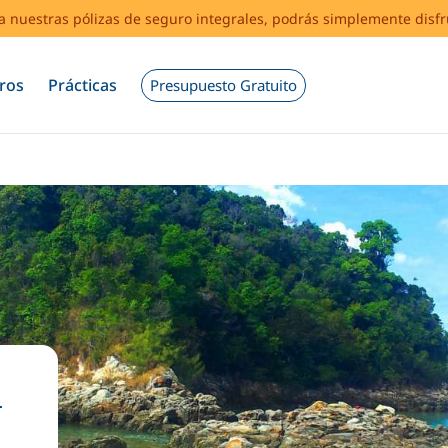
s a nuestras pólizas de seguro integrales, podrás simplemente disf
ros
Prácticas
Presupuesto Gratuito
n