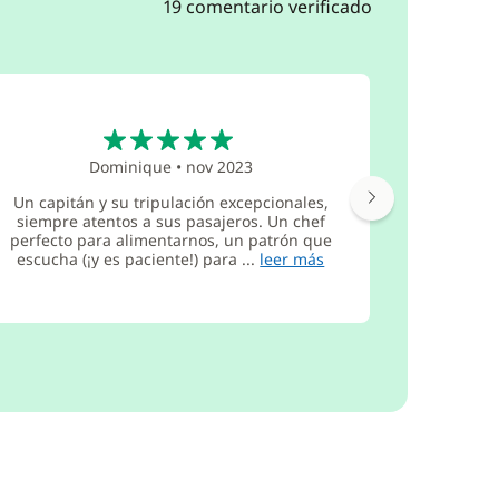
19 comentario verificado
5
Dominique
•
nov 2023
Un capitán y su tripulación excepcionales,
¡Qué mag
siempre atentos a sus pasajeros. Un chef
perfect
perfecto para alimentarnos, un patrón que
trabajo pr
escucha (¡y es paciente!) para ...
leer más
buen na