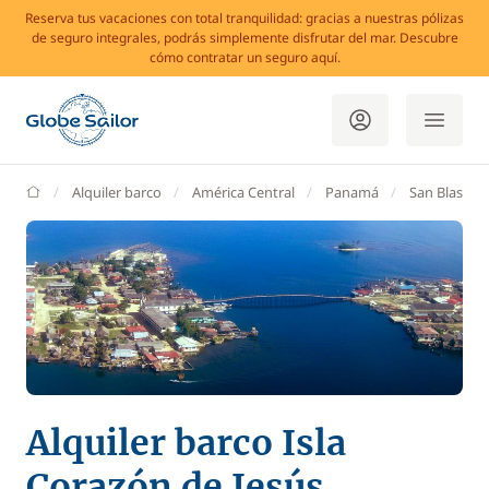
Reserva tus vacaciones con total tranquilidad: gracias a nuestras pólizas
de seguro integrales, podrás simplemente disfrutar del mar. Descubre
cómo contratar un seguro aquí.
GlobeSailor
Alquiler barco
América Central
Panamá
San Blas
Alquiler barco Isla
Corazón de Jesús