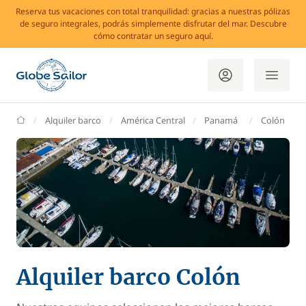
Reserva tus vacaciones con total tranquilidad: gracias a nuestras pólizas
de seguro integrales, podrás simplemente disfrutar del mar. Descubre
cómo contratar un seguro aquí.
GlobeSailor
Alquiler barco
América Central
Panamá
Colón
Alquiler barco Colón