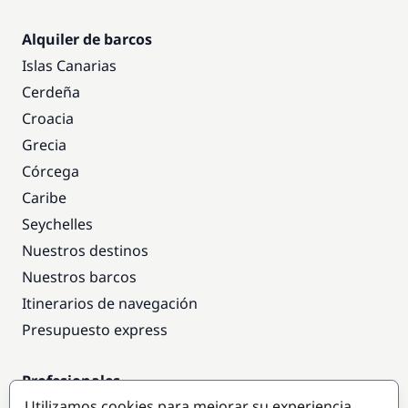
Alquiler de barcos
Islas Canarias
Cerdeña
Croacia
Grecia
Córcega
Caribe
Seychelles
Nuestros destinos
Nuestros barcos
Itinerarios de navegación
Presupuesto express
Profesionales
Utilizamos cookies para mejorar su experiencia
Acceso empresas