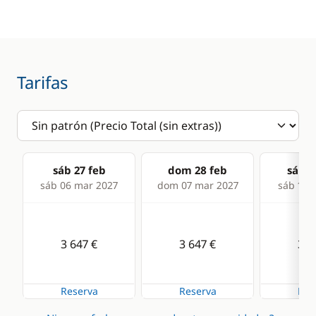
Congelador
Estufa horno de gas
Frigorífico
Tarifas
Microondas
sáb 27 feb
dom 28 feb
sáb 0
sáb 06 mar 2027
dom 07 mar 2027
sáb 13 
3 647 €
3 647 €
3 6
Reserva
Reserva
Res