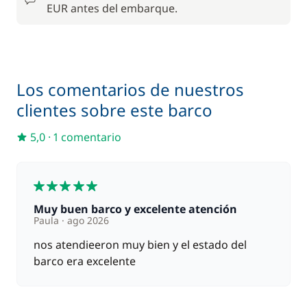
/ día
EUR antes del embarque.
21,64 €
Kayak
/ día
23,37 €
Los comentarios de nuestros
Paddle
/ día
clientes sobre este barco
259,71 €
Patrón (comidas no incluidas)
5,0
·
1 comentario
/ día
Teléfono móvil
8,66 €
5
Muy buen barco y excelente atención
25,97 €
Wifi
Paula
ago 2026
/ día
nos atendieeron muy bien y el estado del
barco era excelente