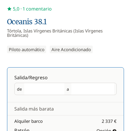
5,0
· 1 comentario
Oceanis 38.1
Tórtola, Islas Vírgenes Británicas (Islas Vírgenes
Británicas)
Piloto automático
Aire Acondicionado
Salida/Regreso
de
a
Salida
Regreso
Salida más barata
Alquiler barco
2 337 €
Patrón
Opción