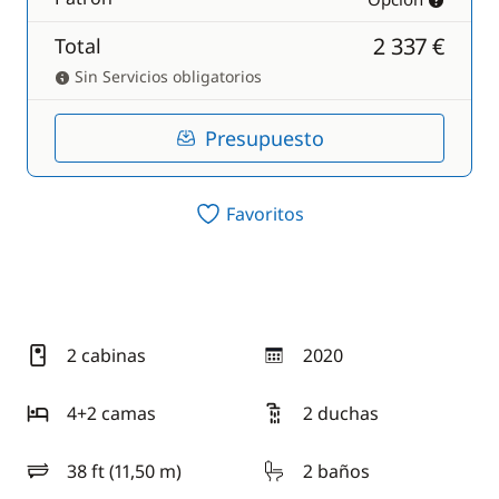
2 337 €
Total
Sin Servicios obligatorios
Presupuesto
Favoritos
2 cabinas
2020
año
4+2 camas
2 duchas
38 ft (11,50 m)
2 baños
eslora