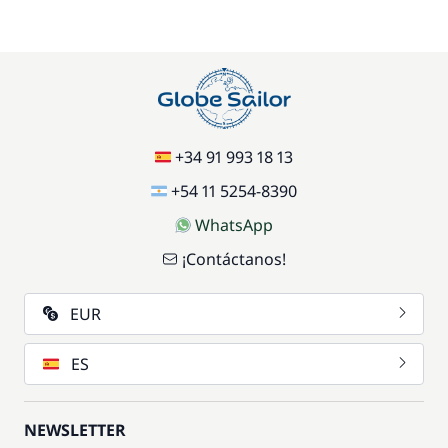
17,50 €
Silla de bebé
/ semana
59,50 €
Wifi
/ semana
+34 91 993 18 13
+54 11 5254-8390
WhatsApp
¡Contáctanos!
EUR
ES
NEWSLETTER