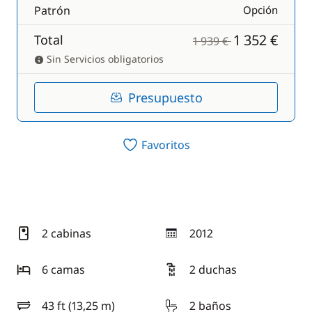
Patrón
Opción
1 352 €
Total
1 939 €
Sin Servicios obligatorios
Presupuesto
Favoritos
2 cabinas
2012
año
6 camas
2 duchas
43 ft (13,25 m)
2 baños
eslora