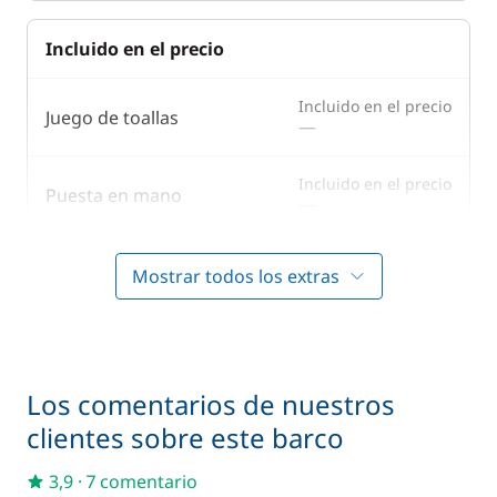
Incluido en el precio
Incluido en el precio
Juego de toallas
—
Incluido en el precio
Puesta en mano
—
Incluido en el precio
Ropa de cama
Mostrar todos los extras
—
Incluido en el precio
Tarifas de esclusas
—
Los comentarios de nuestros
clientes sobre este barco
En opción
3,9
·
7 comentario
59,50 €