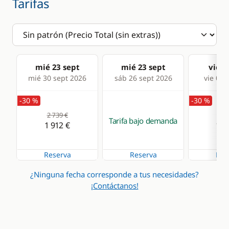
Tarifas
mié 23 sept
mié 23 sept
vie 2
mié 30 sept 2026
sáb 26 sept 2026
vie 02 
-30 %
-30 %
2 739 €
2 6
Tarifa bajo demanda
1 912 €
1 8
Reserva
Reserva
Res
¿Ninguna fecha corresponde a tus necesidades?
¡Contáctanos!