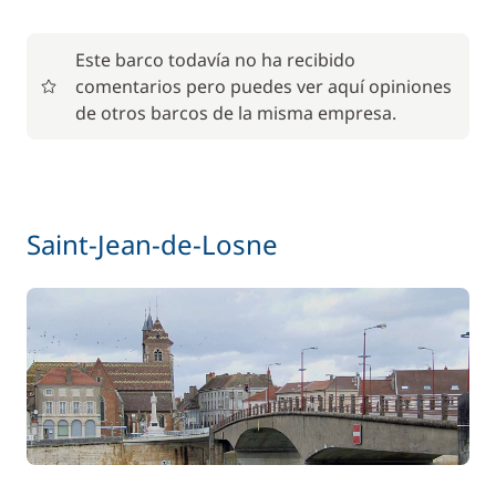
Alquiler Bicicleta - Adulto
/ semana
Este barco todavía no ha recibido
45,50 €
Alquiler Bicicleta - Niño
comentarios pero puedes ver aquí opiniones
/ semana
de otros barcos de la misma empresa.
85,00 €
Animales de compañía
/ artículo
56,00 €
Barbacoa
Saint-Jean-de-Losne
/ semana
Pack ecológico
15,00 €
77,00 €
Paddle
/ semana
70,00 €
Parking Coches
/ semana