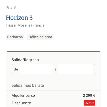
3,9
Horizon 3
Hesse, Moselle (Francia)
Barbacoa
Hélice de proa
Salida/Regreso
de
a
Salida
Regreso
Salida más barata
Alquiler barco
2 299 €
Descuento
-695 €