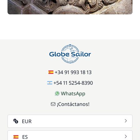
77,00 €
Paddle
/ semana
70,00 €
Parking Coches
/ semana
17,50 €
Silla de bebé
/ semana
+34 91 993 18 13
59,50 €
Wifi
+54 11 5254-8390
/ semana
WhatsApp
¡Contáctanos!
EUR
ES