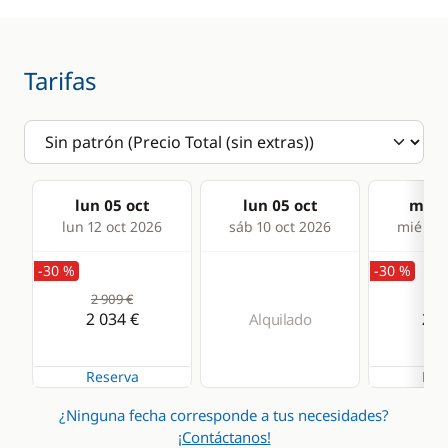
Tarifas
lun 05 oct
lun 05 oct
mié 0
lun 12 oct 2026
sáb 10 oct 2026
mié 14 
-30 %
-30 %
2 909 €
2 9
2 034 €
2 0
Alquilado
Reserva
Res
¿Ninguna fecha corresponde a tus necesidades?
¡Contáctanos!