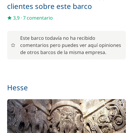
clientes sobre este barco
Incluido en el precio
Tarifas de esclusas
—
3,9
·
7 comentario
En opción
Este barco todavía no ha recibido
comentarios pero puedes ver aquí opiniones
59,50 €
Alquiler Bicicleta - Adulto
de otros barcos de la misma empresa.
/ semana
45,50 €
Alquiler Bicicleta - Niño
/ semana
Hesse
85,00 €
Animales de compañía
/ artículo
56,00 €
Barbacoa
/ semana
Pack ecológico
15,00 €