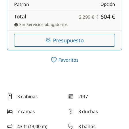
Patrón
Opción
1 604 €
Total
2 299 €
Sin Servicios obligatorios
Presupuesto
Favoritos
3 cabinas
2017
año
7 camas
3 duchas
43 ft (13,00 m)
3 baños
eslora