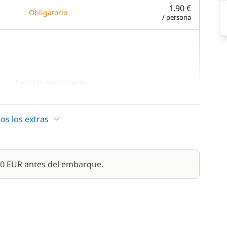
1,90 €
Obligatorio
/ persona
—
Incluido en el precio
—
Incluido en el precio
os los extras
—
Incluido en el precio
—
Incluido en el precio
600 EUR antes del embarque.
—
Incluido en el precio