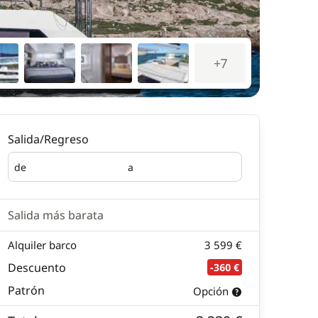
+7
Salida/Regreso
de
a
Salida
Regreso
Salida más barata
Alquiler barco
3 599 €
Descuento
-360 €
Patrón
Opción