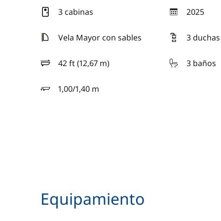
3 cabinas
2025
año
Vela Mayor con sables
3 duchas
42 ft (12,67 m)
3 baños
eslora
1,00/1,40 m
calado
Equipamiento