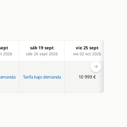
sept
sáb 19 sept
vie 25 sept
sá
pt 2026
sáb 26 sept 2026
vie 02 oct 2026
sáb 
10 999 €
 demanda
Tarifa bajo demanda
Tarifa