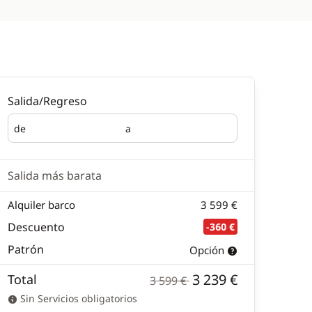
Salida/Regreso
de
a
Salida
Regreso
Salida más barata
Alquiler barco
3 599 €
Descuento
-360 €
Patrón
Opción
3 239 €
Total
3 599 €
Sin Servicios obligatorios