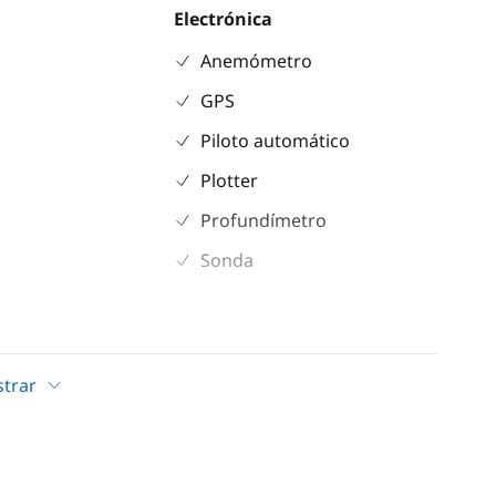
Electrónica
Anemómetro
GPS
Piloto automático
Plotter
Profundímetro
Sonda
Cocina
dicionado
Congelador
trar
adora
Estufa horno de gas
r
Frigorífico
r