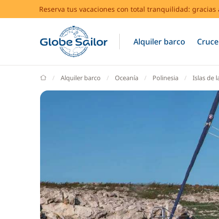
Reserva tus vacaciones con total tranquilidad: gracia
Alquiler barco
Cruce
GlobeSailor
Alquiler barco
Oceanía
Polinesia
Islas de 