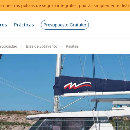
s a nuestras pólizas de seguro integrales, podrás simplemente disf
ros
Prácticas
Presupuesto Gratuito
la Sociedad
Islas de Sotavento
Raïatea