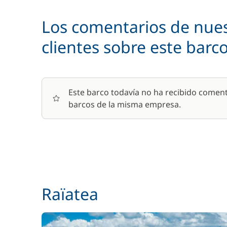
En opción
Los comentarios de nue
Abastecimiento
clientes sobre este barc
Cocinero (comidas no incluidas)
Este barco todavía no ha recibido coment
Paddle
barcos de la misma empresa.
Patrón (comidas no incluidas)
Seguro de Franquicia
Raïatea
Wifi