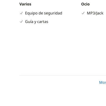
Varios
Ocio
Equipo de seguridad
MP3/Jack
Guía y cartas
Cubierta
Comodidad
Altavoces exteriores
Aire Acon
Mos
Ducha de cubierta
Desaliniz
Mesa de bañera
Generado
Molinete eléctrico ancla
Panel Sola