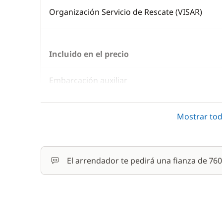
Organización Servicio de Rescate (VISAR)
Incluido en el precio
Embarcación auxiliar
Juego de toallas
Mostrar tod
Limpieza final
Motor fueraborda
El arrendador te pedirá una fianza de 7
Ropa de cama