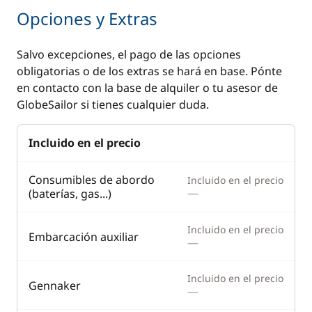
Piloto automático
Ducha de cubierta
Opciones y Extras
Plotter
Escalera de baño
Salvo excepciones, el pago de las opciones
Radio VHF
Mesa de bañera
obligatorias o de los extras se hará en base. Pónte
Sonda
Molinete eléctrico
en contacto con la base de alquiler o tu asesor de
ancla
GlobeSailor si tienes cualquier duda.
Transformador 220 V
Winch eléctrico
Incluido en el precio
Comodidad
Cocina
Consumibles de abordo
Incluido en el precio
—
(baterías, gas...)
Agua caliente
Cafetera
Desalinizadora
Estufa horno de gas
Incluido en el precio
Embarcación auxiliar
—
Generador
Frigorífico
Lavadora
Nevera eléctrica
Incluido en el precio
Gennaker
—
Panel Solar
Tostadora