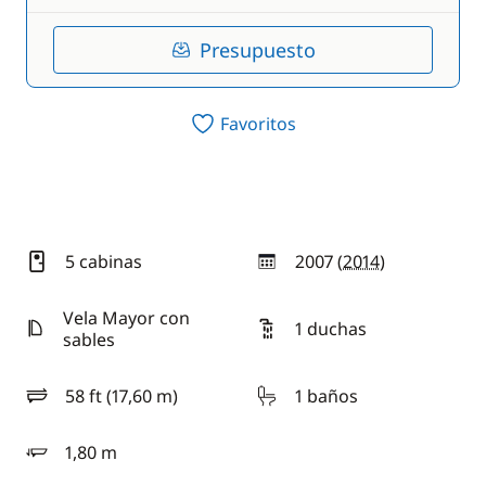
Presupuesto
Favoritos
5 cabinas
2007 (
2014
)
año
Vela Mayor con
1 duchas
sables
58 ft (17,60 m)
1 baños
eslora
1,80 m
calado