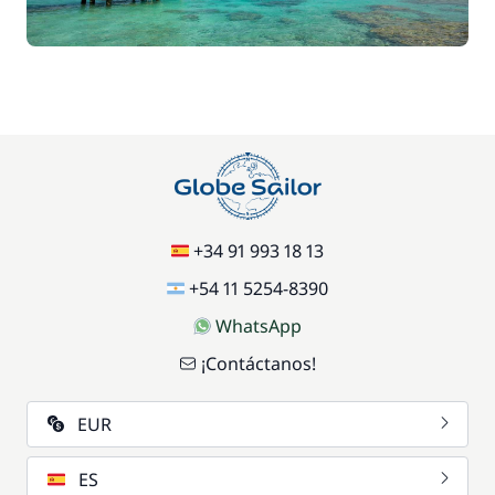
Spinnaker
—
Incluido en el precio
Transit Log
—
Incluido en el precio
Wifi
—
En opción
+34 91 993 18 13
+54 11 5254-8390
Cocinero (comidas no incluidas)
840,00 €
WhatsApp
Pensión completa
1 050,00 €
¡Contáctanos!
Teléfono móvil
30,00 €
EUR
Traslado
ES
50,00 €