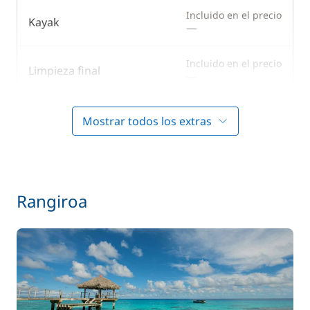
Ventiladores
Incluido en el precio
Kayak
—
WC eléctrico
Incluido en el precio
Limpieza final
—
Incluido en el precio
Motor fueraborda
Mostrar todos los extras
—
Incluido en el precio
Patrón (comidas no incluidas)
—
Rangiroa
Incluido en el precio
Puesta en mano
—
Incluido en el precio
Ropa de cama
—
Incluido en el precio