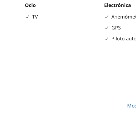
Ocio
Electrónica
TV
Anemóme
GPS
Piloto aut
Comodidad
Cocina
Aire Acondicionado
Estufa hor
Mos
Desalinizadora
Frigorífico
Generador
Microond
WC eléctrico