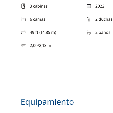
3 cabinas
2022
año
6 camas
2 duchas
49 ft (14,85 m)
2 baños
eslora
2,00/2,13 m
calado
Equipamiento