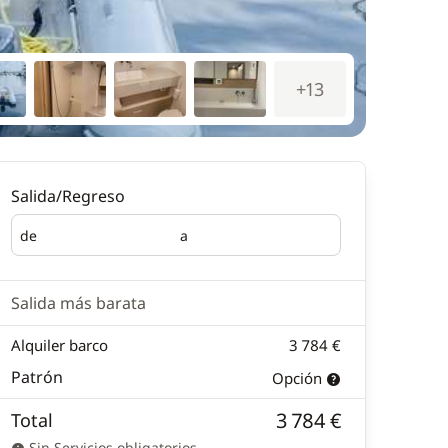
+13
Salida/Regreso
de
a
Salida
Regreso
Salida más barata
Alquiler barco
3 784 €
Patrón
Opción
3 784 €
Total
Sin Servicios obligatorios