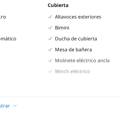
Cubierta
tro
Altavoces exteriores
Bimini
omático
Ducha de cubierta
Mesa de bañera
Molinete eléctrico ancla
Winch eléctrico
no de gas
trar
as