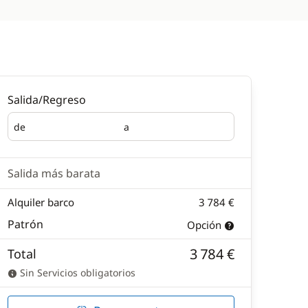
Salida/Regreso
de
a
Salida
Regreso
Salida más barata
Alquiler barco
3 784 €
Patrón
Opción
3 784 €
Total
Sin Servicios obligatorios