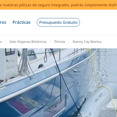
s a nuestras pólizas de seguro integrales, podrás simplemente disf
ros
Prácticas
Presupuesto Gratuito
es
Islas Vírgenes Británicas
Tórtola
Nanny Cay Marina