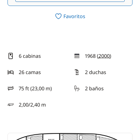
Favoritos
6 cabinas
1968 (
2000
)
año
26 camas
2 duchas
75 ft (23,00 m)
2 baños
eslora
2,00/2,40 m
calado