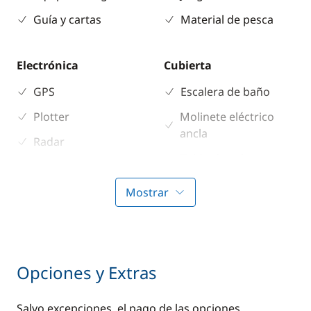
Guía y cartas
Material de pesca
Electrónica
Cubierta
GPS
Escalera de baño
Plotter
Molinete eléctrico
ancla
Radar
Toldo de sol
Radio VHF
Sonda
Mostrar
Transformador 220 V
Comodidad
Cocina
Opciones y Extras
Agua caliente
Estufa horno de gas
Salvo excepciones, el pago de las opciones