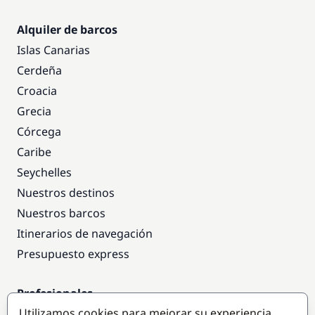
Alquiler de barcos
Islas Canarias
Cerdeña
Croacia
Grecia
Córcega
Caribe
Seychelles
Nuestros destinos
Nuestros barcos
Itinerarios de navegación
Presupuesto express
Profesionales
Utilizamos cookies para mejorar su experiencia
Acceso empresas