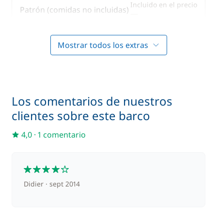
Incluido en el precio
Patrón (comidas no incluidas)
—
Mostrar todos los extras
En opción
30,00 €
Media Pensión
/ persona / día
Los comentarios de nuestros
50,00 €
Pensión completa
clientes sobre este barco
/ persona / día
4,0
·
1 comentario
4
Didier
sept 2014