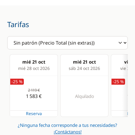
Estufa horno de gas
Frigorífico
Tarifas
mié 21 oct
mié 21 oct
vie 2
mié 28 oct 2026
sáb 24 oct 2026
vie 30 
-25 %
-25 %
2 119 €
2 0
1 583 €
1 5
Alquilado
Reserva
Res
¿Ninguna fecha corresponde a tus necesidades?
¡Contáctanos!