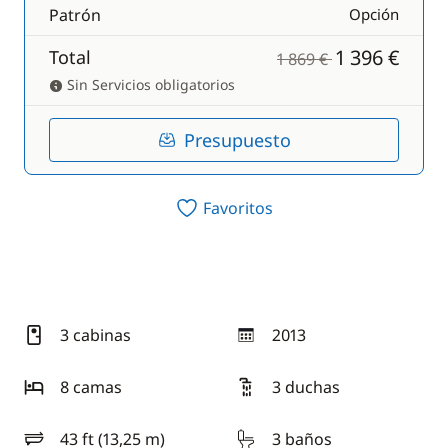
Patrón
Opción
1 396 €
Total
1 869 €
Sin Servicios obligatorios
Presupuesto
Favoritos
3 cabinas
2013
año
8 camas
3 duchas
43 ft (13,25 m)
3 baños
eslora