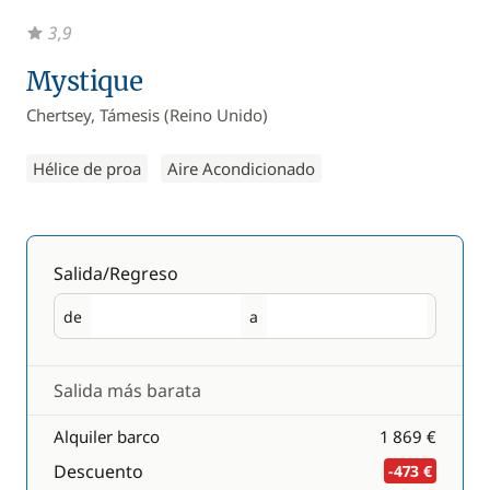
3,9
Mystique
Chertsey, Támesis (Reino Unido)
Hélice de proa
Aire Acondicionado
Salida/Regreso
de
a
Salida
Regreso
Salida más barata
Alquiler barco
1 869 €
Descuento
-473 €