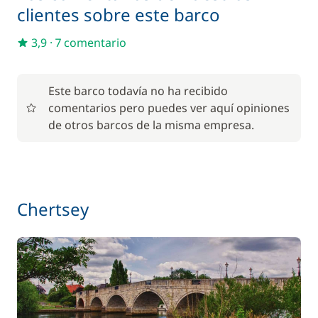
clientes sobre este barco
Incluido en el precio
Tarifas de esclusas
—
3,9
·
7 comentario
En opción
Este barco todavía no ha recibido
comentarios pero puedes ver aquí opiniones
59,50 €
Alquiler Bicicleta - Adulto
de otros barcos de la misma empresa.
/ semana
45,50 €
Alquiler Bicicleta - Niño
/ semana
Chertsey
85,00 €
Animales de compañía
/ artículo
Pack ecológico
15,00 €
77,00 €
Paddle
/ semana