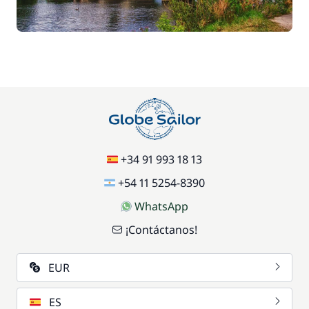
70,00 €
Parking Coches
/ semana
17,50 €
Silla de bebé
/ semana
59,50 €
Wifi
/ semana
+34 91 993 18 13
+54 11 5254-8390
WhatsApp
¡Contáctanos!
EUR
ES