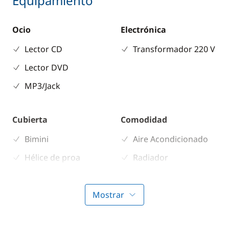
Equipamiento
Ocio
Electrónica
Lector CD
Transformador 220 V
Lector DVD
MP3/Jack
Cubierta
Comodidad
Bimini
Aire Acondicionado
Hélice de proa
Radiador
WC eléctrico
Mostrar
Cocina