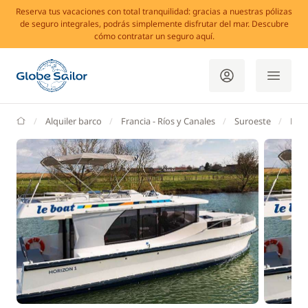
Reserva tus vacaciones con total tranquilidad: gracias a nuestras pólizas
de seguro integrales, podrás simplemente disfrutar del mar. Descubre
cómo contratar un seguro aquí.
GlobeSailor
Alquiler barco
Francia - Ríos y Canales
Suroeste
Le M