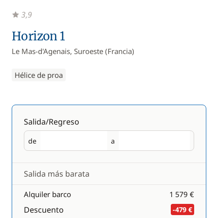
3,9
Horizon 1
Le Mas-d'Agenais, Suroeste (Francia)
Hélice de proa
Salida/Regreso
de
a
Salida
Regreso
Salida más barata
Alquiler barco
1 579 €
Descuento
-479 €