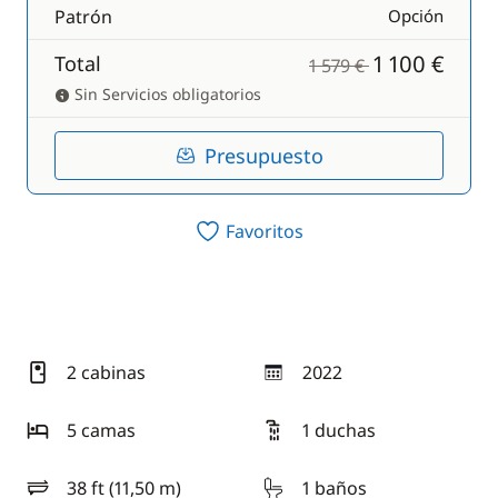
Patrón
Opción
1 100 €
Total
1 579 €
Sin Servicios obligatorios
Presupuesto
Favoritos
2 cabinas
2022
año
5 camas
1 duchas
38 ft (11,50 m)
1 baños
eslora