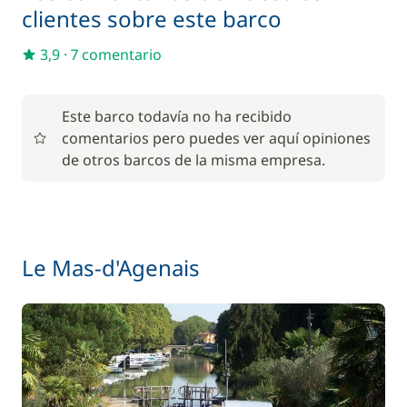
59,50 €
Alquiler Bicicleta - Adulto
clientes sobre este barco
/ semana
3,9
·
7 comentario
45,50 €
Alquiler Bicicleta - Niño
/ semana
Este barco todavía no ha recibido
85,00 €
Animales de compañía
comentarios pero puedes ver aquí opiniones
/ artículo
de otros barcos de la misma empresa.
56,00 €
Barbacoa
/ semana
Pack ecológico
15,00 €
Le Mas-d'Agenais
77,00 €
Paddle
/ semana
70,00 €
Parking Coches
/ semana