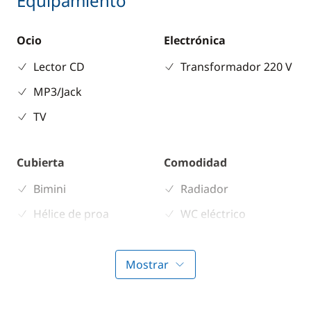
Equipamiento
Ocio
Electrónica
Lector CD
Transformador 220 V
MP3/Jack
TV
Cubierta
Comodidad
Bimini
Radiador
Hélice de proa
WC eléctrico
Cocina
Mostrar
Estufa horno de gas