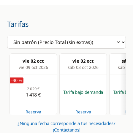
Frigorífico
Tarifas
vie 02 oct
vie 02 oct
sáb 0
vie 09 oct 2026
sáb 03 oct 2026
sáb 10 
-30 %
2 029 €
Tarifa bajo demanda
Tarifa ba
1 418 €
Reserva
Reserva
Res
¿Ninguna fecha corresponde a tus necesidades?
¡Contáctanos!