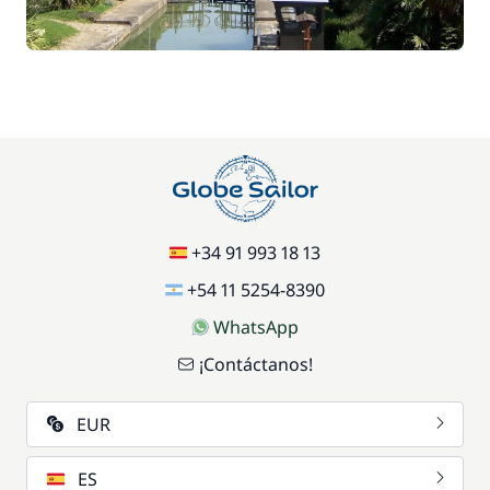
17,50 €
Silla de bebé
/ semana
59,50 €
Wifi
/ semana
+34 91 993 18 13
+54 11 5254-8390
WhatsApp
¡Contáctanos!
EUR
ES