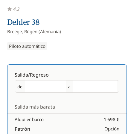
4,2
Dehler 38
Breege, Rügen (Alemania)
Piloto automático
Salida/Regreso
de
a
Salida
Regreso
Salida más barata
Alquiler barco
1 698 €
Patrón
Opción