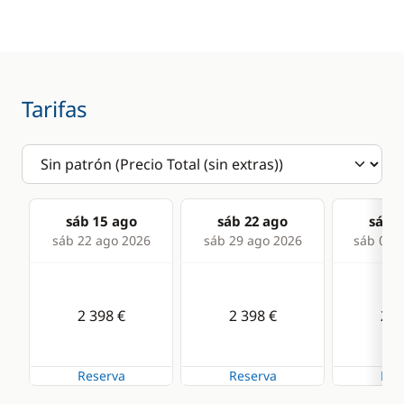
Radio VHF
Sonda
Comodidad
Cocina
Tarifas
Agua caliente
Estufa horno de gas
Radiador
Frigorífico
sáb 15 ago
sáb 22 ago
sáb 2
sáb 22 ago 2026
sáb 29 ago 2026
sáb 05 s
2 398 €
2 398 €
2 3
Reserva
Reserva
Res