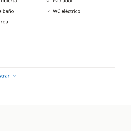
cubierta
Radiador
e baño
WC eléctrico
proa
trar