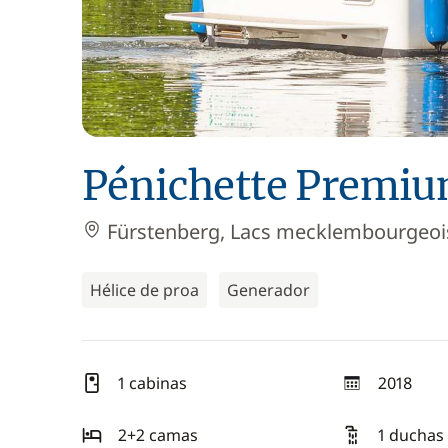
Pénichette Premiu
Fürstenberg, Lacs mecklembourgeoi
Hélice de proa
Generador
1 cabinas
2018
año
2+2 camas
1 duchas