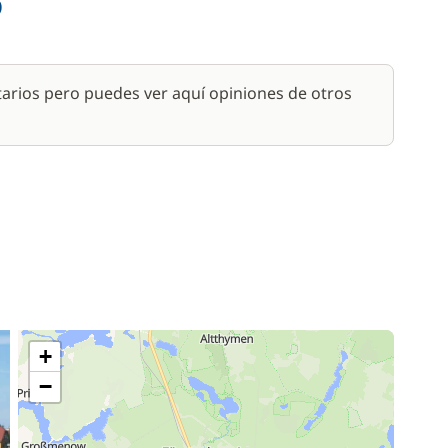
o
/ noche
55,00 €
arios pero puedes ver aquí opiniones de otros
+
−