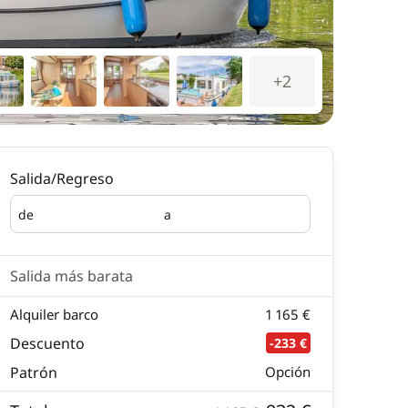
+2
Salida/Regreso
de
a
Salida
Regreso
Salida más barata
Alquiler barco
1 165 €
Descuento
-233 €
Patrón
Opción