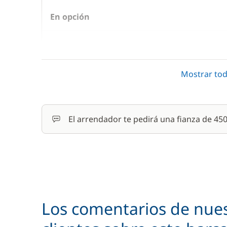
En opción
Alquiler Bicicleta - Adulto
Mostrar tod
Animales de compañía
Colchón de cubierta
El arrendador te pedirá una fianza de 4
Comfort Package
Gasto de One Way
Limpieza final
Los comentarios de nue
Parking Coches