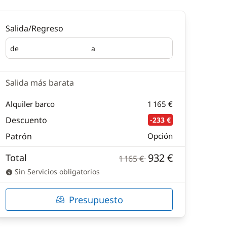
Salida/Regreso
de
a
Salida
Regreso
Salida más barata
Alquiler barco
1 165 €
Descuento
-233 €
Patrón
Opción
932 €
Total
1 165 €
Sin Servicios obligatorios
Presupuesto