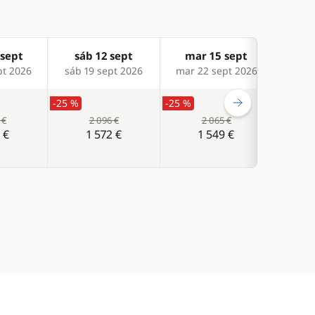
sept
sáb 12 sept
mar 15 sept
sá
pt 2026
sáb 19 sept 2026
mar 22 sept 2026
sáb 2
-25 %
-25 %
-25 %
 €
2 096 €
2 065 €
 €
1 572 €
1 549 €