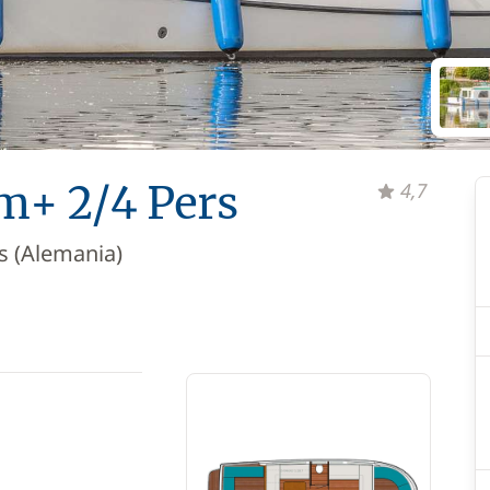
m+ 2/4 Pers
4,7
s (Alemania)