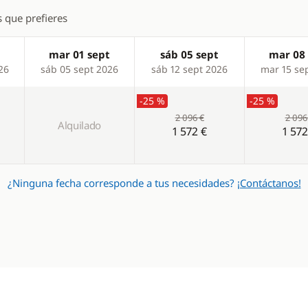
s que prefieres
mar 01 sept
sáb 05 sept
mar 08 
26
sáb 05 sept 2026
sáb 12 sept 2026
mar 15 se
-25 %
-25 %
2 096 €
2 096
Alquilado
1 572 €
1 572
¿Ninguna fecha corresponde a tus necesidades?
¡Contáctanos!