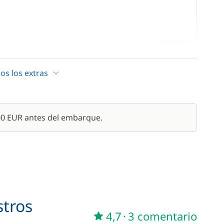
50,00 €
/ semana
os los extras
50,00 €
15,00 €
500 EUR antes del embarque.
A partir de
770,00 €
200,00 €
130,00 €
stros
4,7
·
3 comentario
6,00 €