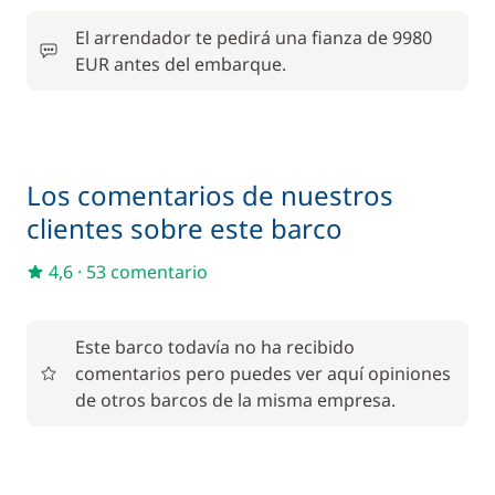
28,00 €
Abastecimiento
/ noche
El arrendador te pedirá una fianza de 9980
EUR antes del embarque.
175,00 €
Cocinero (comidas no incluidas)
/ noche
30,00 €
Paddle
/ noche
Los comentarios de nuestros
clientes sobre este barco
210,00 €
Patrón (comidas no incluidas)
/ noche
4,6
·
53 comentario
125,00 €
Seguro de Franquicia
/ noche
Este barco todavía no ha recibido
comentarios pero puedes ver aquí opiniones
de otros barcos de la misma empresa.