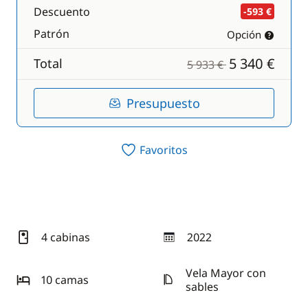
Descuento
-593 €
Patrón
Opción
5 340 €
Total
5 933 €
Presupuesto
Favoritos
4 cabinas
2022
año
Vela Mayor con
10 camas
sables