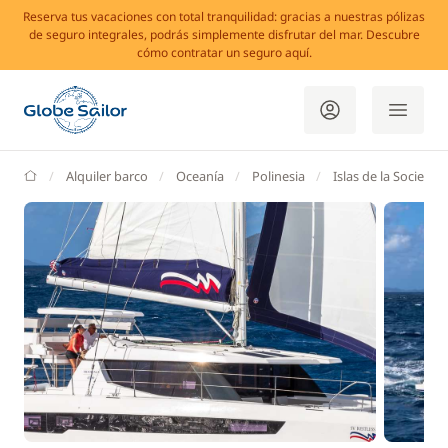
Reserva tus vacaciones con total tranquilidad: gracias a nuestras pólizas
de seguro integrales, podrás simplemente disfrutar del mar. Descubre
cómo contratar un seguro aquí.
GlobeSailor
Alquiler barco
Oceanía
Polinesia
Islas de la Sociedad