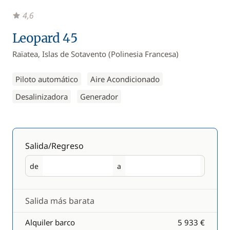
4,6
Leopard 45
Raïatea, Islas de Sotavento (Polinesia Francesa)
Piloto automático
Aire Acondicionado
Desalinizadora
Generador
Salida/Regreso
de
a
Salida
Regreso
Salida más barata
Alquiler barco
5 933 €