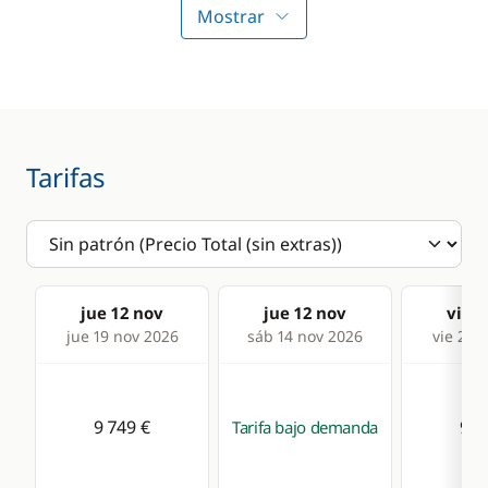
Profundímetro
Molinete eléctrico
Mostrar
ancla
Radio VHF
Winch eléctrico
Sonda
Transformador 220 V
Tarifas
Comodidad
Cocina
Agua caliente
Congelador
Aire Acondicionado
Estufa horno de gas
jue 12 nov
jue 12 nov
vie 1
Desalinizadora
Frigorífico
jue 19 nov 2026
sáb 14 nov 2026
vie 20 
Generador
Panel Solar
9 749 €
9 7
Tarifa bajo demanda
WC eléctrico