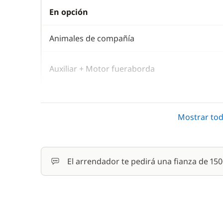
En opción
Animales de compañía
Auxiliar + Motor fueraborda
Embarcación auxiliar
Mostrar tod
Juego de toallas
El arrendador te pedirá una fianza de 15
Patrón (comidas no incluidas)
Red de seguridad
Ropa de cama