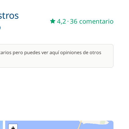
stros
98,00 €
4,2
·
36 comentario
o
arios pero puedes ver aquí opiniones de otros
+