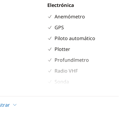
Electrónica
Anemómetro
GPS
Piloto automático
Plotter
Profundímetro
Radio VHF
Sonda
Cocina
trar
nte
Estufa horno de gas
Frigorífico