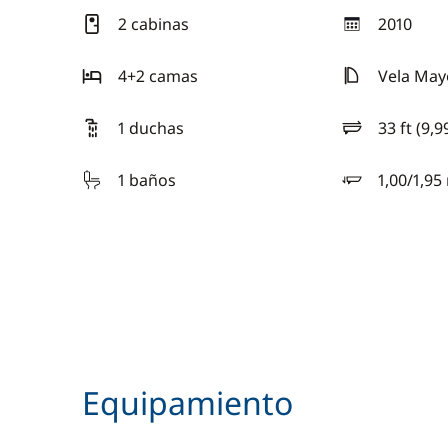
2 cabinas
2010
año
4+2 camas
Vela May
1 duchas
33 ft (9,9
eslora
1 baños
1,00/1,95
calado
Equipamiento