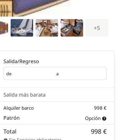
+5
Salida/Regreso
de
a
Salida
Regreso
Salida más barata
Alquiler barco
998 €
Patrón
Opción
998 €
Total
Sin Servicios obligatorios