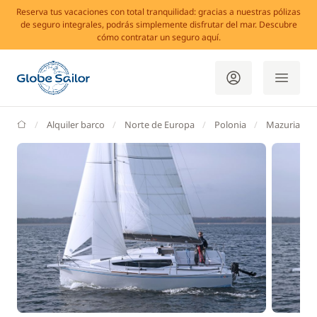
Reserva tus vacaciones con total tranquilidad: gracias a nuestras pólizas
de seguro integrales, podrás simplemente disfrutar del mar. Descubre
cómo contratar un seguro aquí.
GlobeSailor
Alquiler barco
Norte de Europa
Polonia
Mazuria