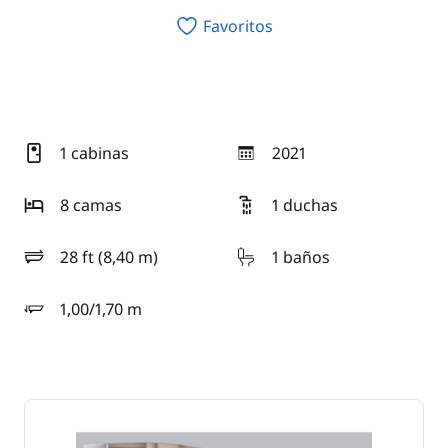
Favoritos
1 cabinas
2021
año
8 camas
1 duchas
28 ft (8,40 m)
1 baños
eslora
1,00/1,70 m
calado