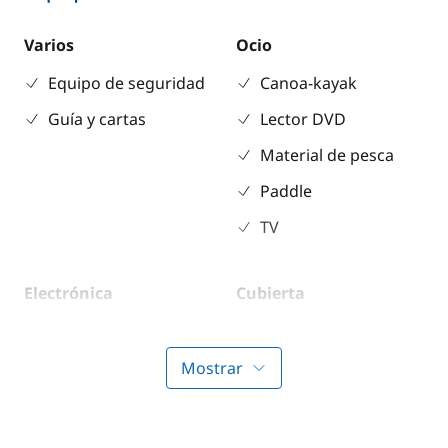
Varios
Ocio
Equipo de seguridad
Canoa-kayak
Guía y cartas
Lector DVD
Material de pesca
Paddle
TV
Electrónica
Cubierta
GPS
Cubierta de teca
Profundímetro
Ducha de cubierta
Mostrar
Comodidad
Cocina