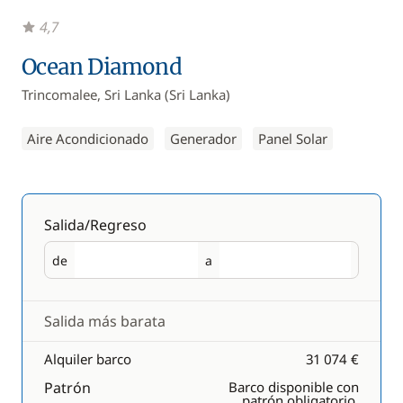
4,7
Ocean Diamond
Trincomalee, Sri Lanka (Sri Lanka)
Aire Acondicionado
Generador
Panel Solar
Salida/Regreso
de
a
Salida
Regreso
Salida más barata
Alquiler barco
31 074 €
Patrón
Barco disponible con
patrón obligatorio.