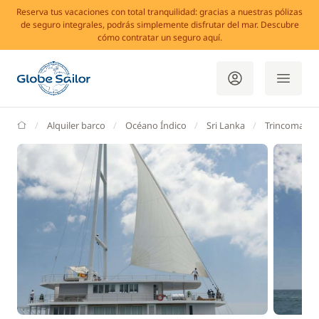
Reserva tus vacaciones con total tranquilidad: gracias a nuestras pólizas
de seguro integrales, podrás simplemente disfrutar del mar. Descubre
cómo contratar un seguro aquí.
GlobeSailor
Alquiler barco
Océano Índico
Sri Lanka
Trincomalee