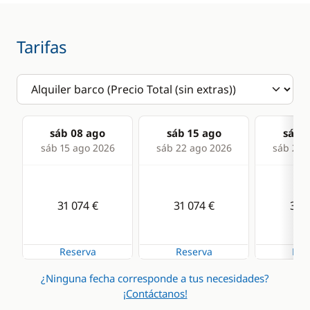
Agua caliente
Cafetera
Aire Acondicionado
Congelador
Tarifas
Generador
Frigorífico
Panel Solar
Microondas
Tostadora
sáb 08 ago
sáb 15 ago
sáb 2
sáb 15 ago 2026
sáb 22 ago 2026
sáb 29 
31 074 €
31 074 €
31 0
Reserva
Reserva
Res
¿Ninguna fecha corresponde a tus necesidades?
¡Contáctanos!