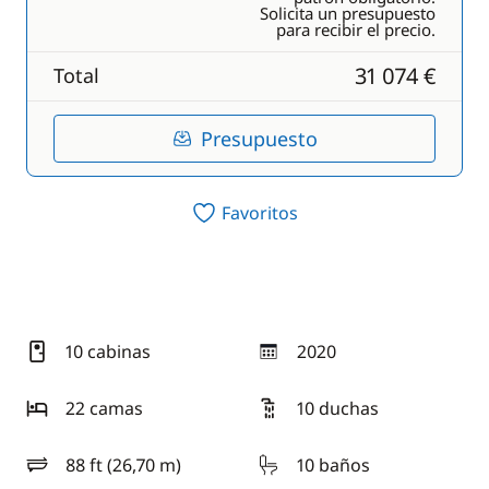
Solicita un presupuesto
para recibir el precio.
31 074 €
Total
Presupuesto
Favoritos
10 cabinas
2020
año
22 camas
10 duchas
88 ft (26,70 m)
10 baños
eslora