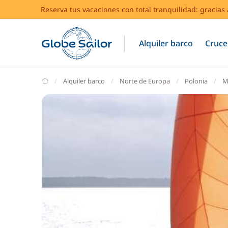
Reserva tus vacaciones con total tranquilidad: gracia
Alquiler barco
Cruce
GlobeSailor
Alquiler barco
Norte de Europa
Polonia
M