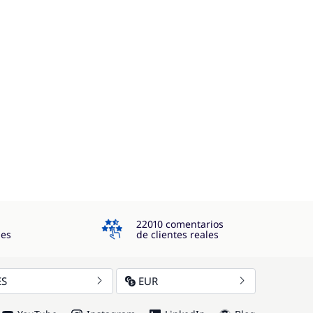
4.3
22010 comentarios
jes
de clientes reales
ES
EUR