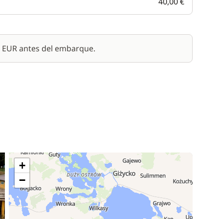
40,00 €
0 EUR antes del embarque.
+
−