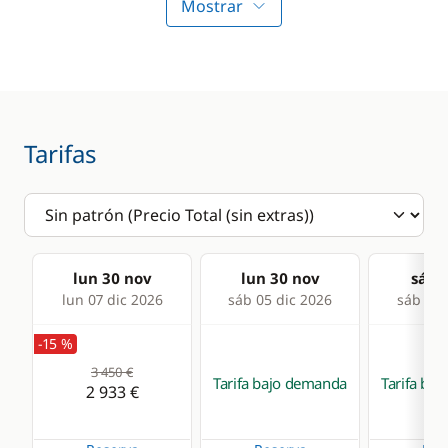
Profundímetro
Mostrar
Sprayhood
Radio VHF
Sonda
Comodidad
Cocina
Tarifas
Agua caliente
Congelador
Panel Solar
Estufa horno de gas
Frigorífico
lun 30 nov
lun 30 nov
sáb 0
lun 07 dic 2026
sáb 05 dic 2026
sáb 12 
-15 %
3 450 €
Tarifa bajo demanda
Tarifa ba
2 933 €