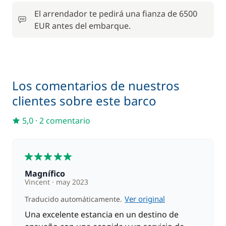
Incluído en el pack comfort
Embarcación auxiliar
—
El arrendador te pedirá una fianza de 6500
EUR antes del embarque.
Incluído en el pack comfort
Juego de toallas
—
Incluído en el pack comfort
Kayak
—
Los comentarios de nuestros
clientes sobre este barco
Incluído en el pack comfort
Motor fueraborda
—
5,0
·
2 comentario
Incluído en el pack comfort
Paddle
5
—
Magnífico
Incluído en el pack comfort
Vincent
may 2023
Ropa de cama
—
Ver original
Traducido automáticamente.
Una excelente estancia en un destino de
En opción