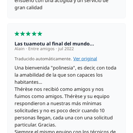
ensueño con una acogida y un servicio de
gran calidad
220,00 €
Azafata (comidas no incluidas)
/ día
5
170,00 €
Marinero
/ día
Las tuamotu al final del mundo...
Alain
Entre amigos
jul 2022
250,00 €
Patrón (comidas no incluidas)
Ver original
Traducido automáticamente.
/ día
Una bienvenida "polinesia", es decir, con toda
la amabilidad de la que son capaces los
49,00 €
Pensión completa
/ persona / día
habitantes...
Thérèse nos recibió como amigos y nos
85,00 €
fuimos como amigos. Thérèse y su equipo
Seguro de Franquicia
/ día
respondieron a nuestras más mínimas
solicitudes y no es poco decir cuando 10
personas llegan, cada una con una solicitud
particular. Gracias.
Siempre el mismo equipo con los técnicos de