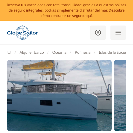
Reserva tus vacaciones con total tranquilidad: gracias a nuestras pólizas
de seguro integrales, podrás simplemente disfrutar del mar. Descubre
cómo contratar un seguro aquí.
GlobeSailor
Alquiler barco
Oceanía
Polinesia
Islas de la Sociedad