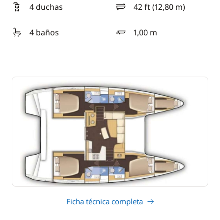
4 duchas
42 ft (12,80 m)
eslora
4 baños
1,00 m
calado
Ficha técnica completa