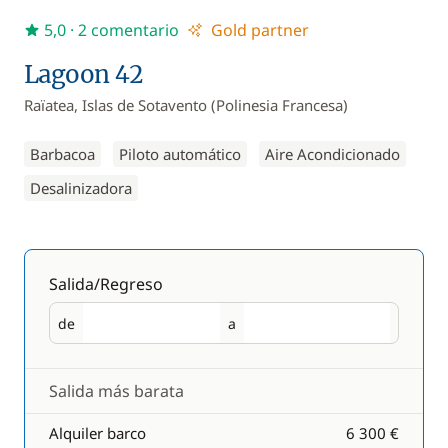
5,0
· 2 comentario
Gold partner
Lagoon 42
Raïatea, Islas de Sotavento (Polinesia Francesa)
Barbacoa
Piloto automático
Aire Acondicionado
Desalinizadora
Salida/Regreso
de
a
Salida
Regreso
Salida más barata
Alquiler barco
6 300 €