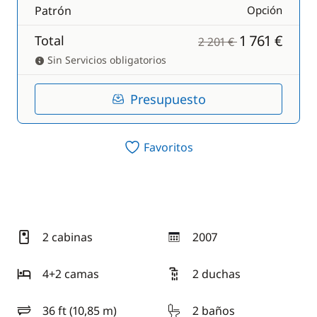
Patrón
Opción
1 761 €
Total
2 201 €
Sin Servicios obligatorios
Presupuesto
Favoritos
2 cabinas
2007
año
4+2 camas
2 duchas
36 ft (10,85 m)
2 baños
eslora