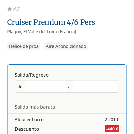
4,7
Cruiser Premium 4/6 Pers
Plagny, El Valle del Loira (Francia)
Hélice de proa
Aire Acondicionado
Salida/Regreso
de
a
Salida
Regreso
Salida más barata
Alquiler barco
2 201 €
Descuento
-440 €