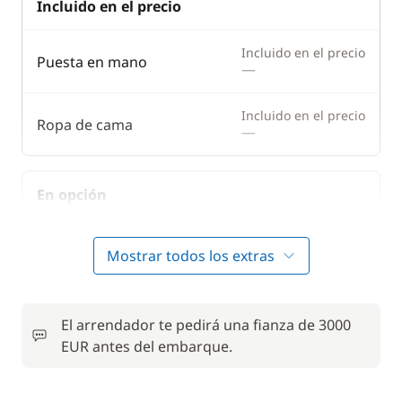
Incluido en el precio
Incluido en el precio
Puesta en mano
—
Incluido en el precio
Ropa de cama
—
En opción
50,00 €
Alquiler Bicicleta - Adulto
Mostrar todos los extras
/ semana
Animales de compañía
50,00 €
El arrendador te pedirá una fianza de 3000
EUR antes del embarque.
Colchón de cubierta
15,00 €
Comfort Package
810,00 €