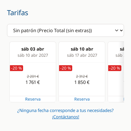
Tarifas
sáb 03 abr
sáb 10 abr
sáb 1
sáb 10 abr 2027
sáb 17 abr 2027
sáb 24 
-20 %
-20 %
-20 %
2 201 €
2 312 €
2 4
1 761 €
1 850 €
1 9
Reserva
Reserva
Res
¿Ninguna fecha corresponde a tus necesidades?
¡Contáctanos!