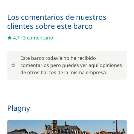
Gasto de One Way
200,00 €
Los comentarios de nuestros
clientes sobre este barco
Limpieza final
140,00 €
4,7
·
3 comentario
6,00 €
Parking Coches
/ noche
Este barco todavía no ha recibido
comentarios pero puedes ver aquí opiniones
Transformador corriente 12V / 220 V
15,00 €
de otros barcos de la misma empresa.
Plagny