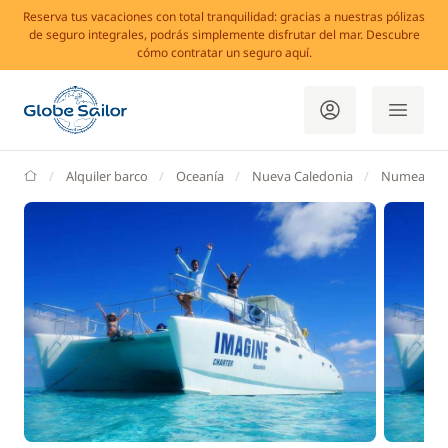
Reserva tus vacaciones con total tranquilidad: gracias a nuestras pólizas
de seguro integrales, podrás simplemente disfrutar del mar. Descubre
cómo contratar un seguro aquí.
GlobeSailor
Alquiler barco
Oceanía
Nueva Caledonia
Numea