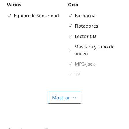
Varios
Ocio
Equipo de seguridad
Barbacoa
Flotadores
Lector CD
Mascara y tubo de
buceo
MP3/Jack
TV
Electrónica
Cubierta
Mostrar
GPS
Altavoces exteriores
Piloto automático
Bimini
Plotter
Ducha de cubierta