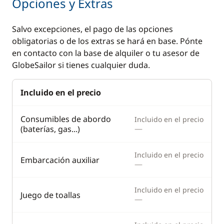
Opciones y Extras
Radio VHF
Escalera de baño
Salvo excepciones, el pago de las opciones
Sonda
Mesa de bañera
obligatorias o de los extras se hará en base. Pónte
Transformador 220 V
Molinete eléctrico
en contacto con la base de alquiler o tu asesor de
ancla
GlobeSailor si tienes cualquier duda.
Comodidad
Cocina
Incluido en el precio
Desalinizadora
Congelador
Consumibles de abordo
Incluido en el precio
—
(baterías, gas...)
Panel Solar
Estufa horno de gas
WC eléctrico
Frigorífico
Incluido en el precio
Embarcación auxiliar
—
Microondas
Nevera eléctrica
Incluido en el precio
Juego de toallas
—