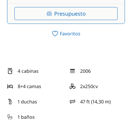
Presupuesto
Favoritos
4 cabinas
2006
año
8+4 camas
2x250cv
motorización
1 duchas
47 ft (14,30 m)
eslora
1 baños