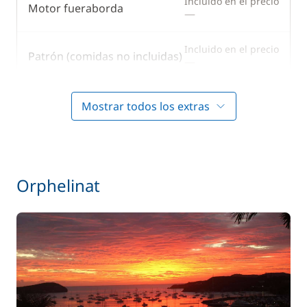
Incluido en el precio
Motor fueraborda
—
Incluido en el precio
Patrón (comidas no incluidas)
—
Incluido en el precio
Ropa de cama
Mostrar todos los extras
—
En opción
Orphelinat
100,00 €
Abastecimiento
/ persona / día
Limpieza final
100,00 €
40,00 €
Traslado
/ persona